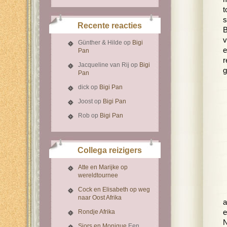
t
s
Recente reacties
B
v
Günther & Hilde
op
Bigi
e
Pan
r
Jacqueline van Rij
op
Bigi
g
Pan
dick
op
Bigi Pan
Joost
op
Bigi Pan
Rob
op
Bigi Pan
Collega reizigers
Atte en Marijke op
wereldtournee
Cock en Elisabeth op weg
naar Oost Afrika
a
Rondje Afrika
e
N
Sjors en Monique
Een