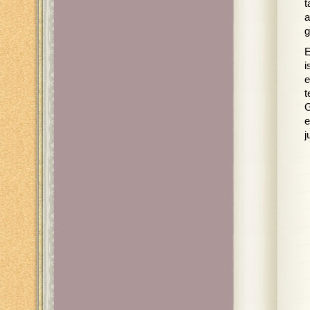
t
a
g
E
i
e
t
G
e
j