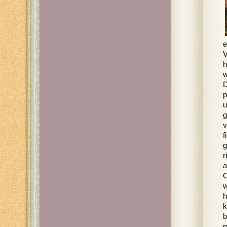
e
V
h
w
D
p
u
g
v
f
g
r
a
O
w
h
k
b
m