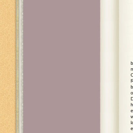
b
m
O
R
b
o
D
h
e
w
l
e