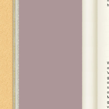
n
h
W
o
V
g
o
s
o
M
g
v