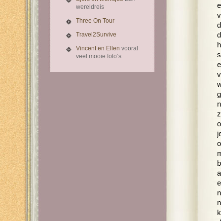
e
wereldreis
v
Three On Tour
d
Travel2Survive
d
h
Vincent en Ellen
vooral
s
veel mooie foto’s
e
v
w
g
n
z
o
j
o
m
b
a
e
n
n
k