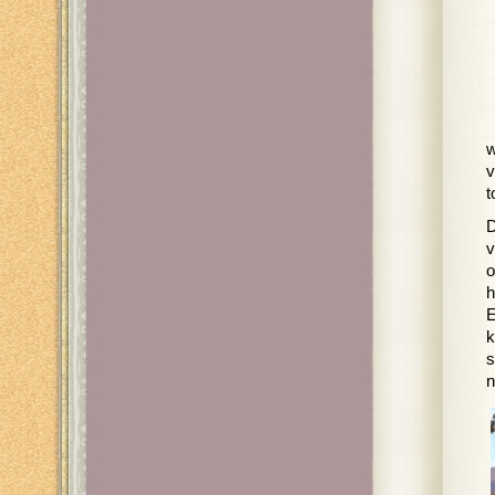
w
v
t
D
v
o
h
E
k
s
n