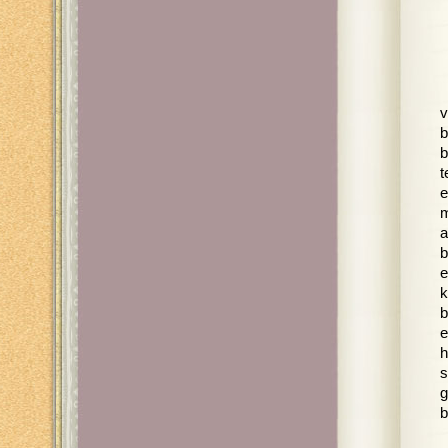
v
b
b
t
e
m
a
b
e
k
b
e
h
s
g
b