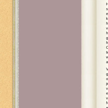
H
s
e
k
h
v
h
g
h
C
t
w
a
V
g
o
j
v
e
v
N
e