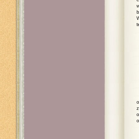
w
b
W
t
o
z
o
o