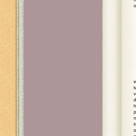
o
w
t
v
d
h
p
n
i
o