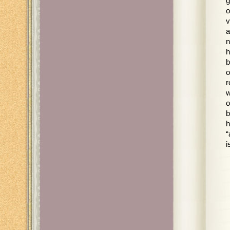
g
o
v
a
n
h
b
o
r
w
o
b
h
“
i