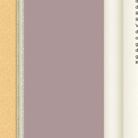
d
d
I
I
V
d
o
g
d
g
K