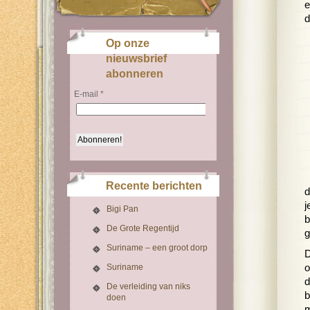
e
d
Op onze
nieuwsbrief
abonneren
E-mail
*
Recente berichten
d
j
Bigi Pan
b
De Grote Regentijd
g
Suriname – een groot dorp
D
Suriname
o
d
De verleiding van niks
b
doen
m