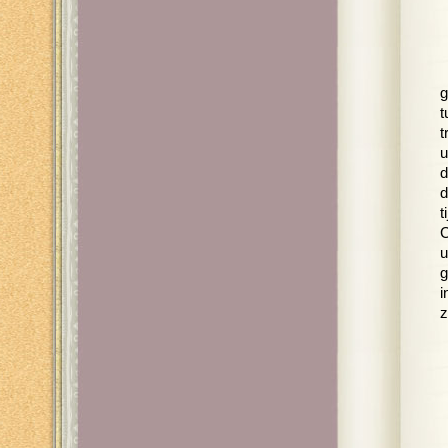
g
t
t
u
d
d
t
C
u
g
i
z