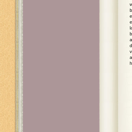
w
b
e
e
l
b
a
d
v
a
h