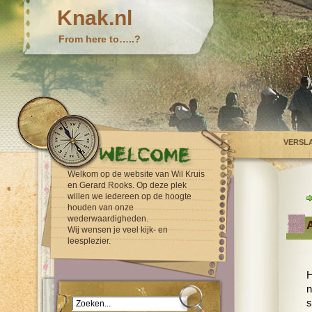
Knak.nl
From here to…..?
VERSL
Welkom op de website van Wil Kruis
en Gerard Rooks. Op deze plek
willen we iedereen op de hoogte
houden van onze
wederwaardigheden.
Wij wensen je veel kijk- en
leesplezier.
H
n
s