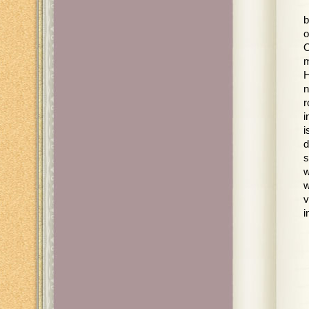
b
o
O
m
H
n
r
i
i
d
s
w
w
v
i