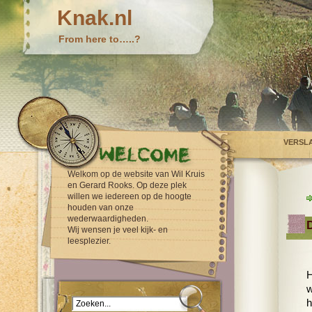
Knak.nl
From here to…..?
VERSL
Welkom op de website van Wil Kruis
en Gerard Rooks. Op deze plek
willen we iedereen op de hoogte
houden van onze
wederwaardigheden.
Wij wensen je veel kijk- en
leesplezier.
H
w
h