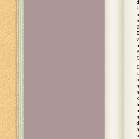
d
H
n
b
B
B
v
m
B
G
D
c
o
m
n
k
a
m
n
d
h
o