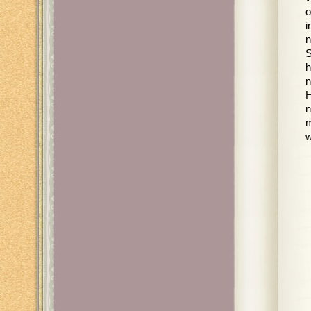
o
i
n
S
h
n
H
n
m
w