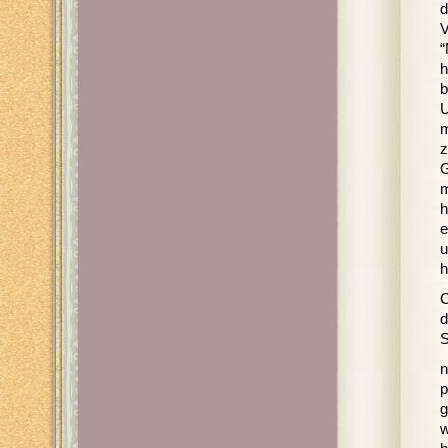
d
V
“
h
b
U
m
z
G
m
h
e
u
h
C
d
S
n
p
g
w