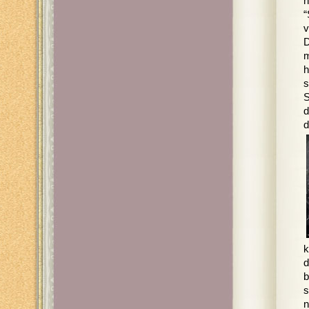
h
“
v
D
m
h
s
S
d
d
k
d
b
s
n