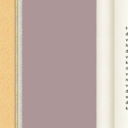
H
d
v
h
d
v
k
r
v
n
v
d
w
d
k