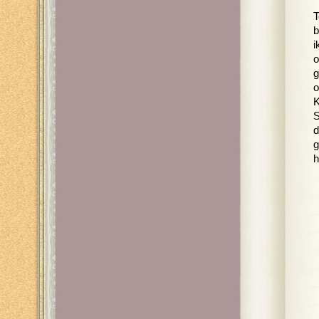
T
b
i
o
g
o
K
S
d
g
h