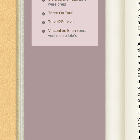
l
wereldreis
v
Three On Tour
e
Travel2Survive
m
D
Vincent en Ellen
vooral
o
veel mooie foto’s
A
t
B
h
o
B
d
w
e
o
d
i
v
D
d
d