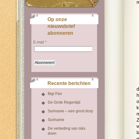
m
Op onze
nieuwsbrief
abonneren
E-mail
*
Recente berichten
d
Bigi Pan
h
o
De Grote Regentijd
k
Suriname – een groot dorp
m
Suriname
Z
w
De verleiding van niks
l
doen
g