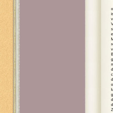
o
i
v
V
s
e
M
r
v
B
g
m
d
c
d
o
l
g
d
d
Z