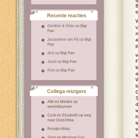
B
e
Recente reacties
W
Günther & Hilde
op
Bigi
v
Pan
m
Jacqueline van Rij
op
Bigi
a
Pan
p
dick
op
Bigi Pan
w
F
Joost
op
Bigi Pan
l
Rob
op
Bigi Pan
a
W
l
Collega reizigers
G
S
Atte en Marijke op
d
wereldtournee
w
Cock en Elisabeth op weg
h
naar Oost Afrika
t
Rondje Afrika
w
l
Sjors en Monique
Een