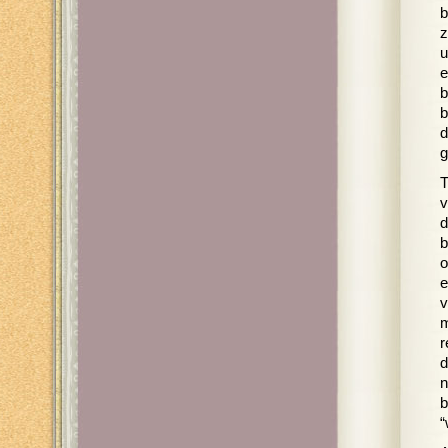
b
z
u
e
b
b
d
g
T
v
d
b
o
e
v
m
r
d
n
b
“