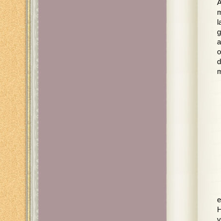
A
m
l
g
a
o
d
e
H
v