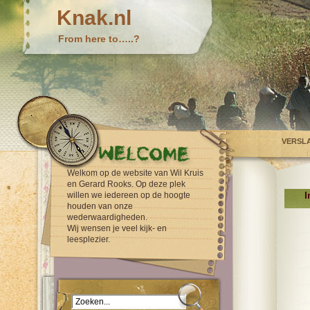
Knak.nl
From here to…..?
VERSL
Welkom op de website van Wil Kruis
en Gerard Rooks. Op deze plek
I
willen we iedereen op de hoogte
houden van onze
wederwaardigheden.
Wij wensen je veel kijk- en
leesplezier.