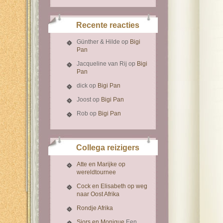
Recente reacties
Günther & Hilde
op
Bigi
Pan
Jacqueline van Rij
op
Bigi
Pan
dick
op
Bigi Pan
Joost
op
Bigi Pan
Rob
op
Bigi Pan
Collega reizigers
Atte en Marijke op
wereldtournee
Cock en Elisabeth op weg
naar Oost Afrika
Rondje Afrika
Sjors en Monique
Een