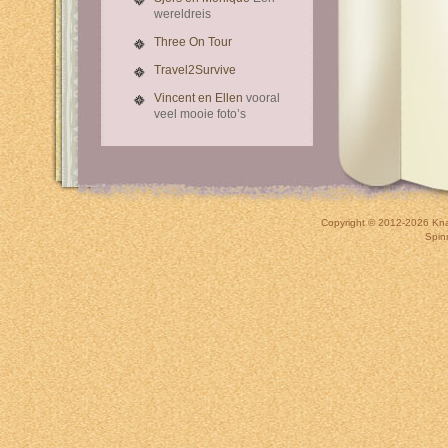
wereldreis
Three On Tour
Travel2Survive
Vincent en Ellen
vooral
veel mooie foto’s
Copyright © 2012-2026
Kna
Spin