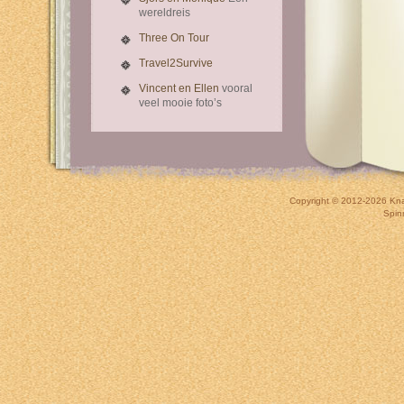
wereldreis
Three On Tour
Travel2Survive
Vincent en Ellen
vooral
veel mooie foto’s
Copyright © 2012-2026
Kna
Spin