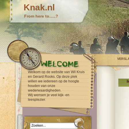
Knak.nl
From here to…..?
VERSL
Welkom op de website van Wil Kruis
en Gerard Rooks. Op deze plek
I
willen we iedereen op de hoogte
houden van onze
wederwaardigheden.
Wij wensen je veel kijk- en
leesplezier.