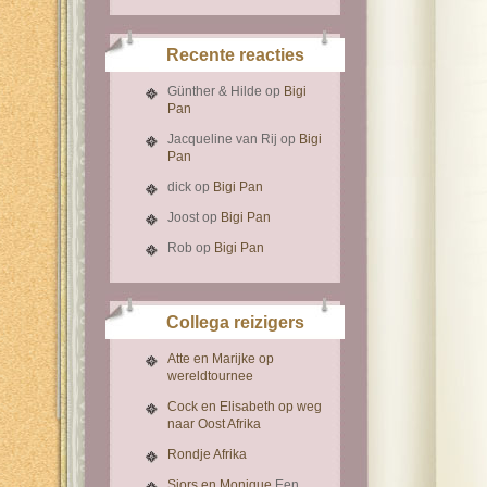
Recente reacties
Günther & Hilde
op
Bigi
Pan
Jacqueline van Rij
op
Bigi
Pan
dick
op
Bigi Pan
Joost
op
Bigi Pan
Rob
op
Bigi Pan
Collega reizigers
Atte en Marijke op
wereldtournee
Cock en Elisabeth op weg
naar Oost Afrika
Rondje Afrika
Sjors en Monique
Een