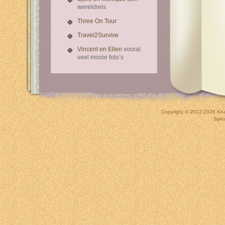
wereldreis
Three On Tour
Travel2Survive
Vincent en Ellen
vooral
veel mooie foto’s
Copyright © 2012-2026
Kna
Spin