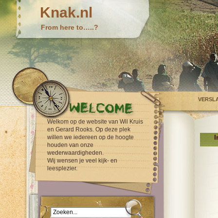
Knak.nl
From here to…..?
VERSL
Welkom op de website van Wil Kruis
en Gerard Rooks. Op deze plek
I
willen we iedereen op de hoogte
houden van onze
wederwaardigheden.
Wij wensen je veel kijk- en
leesplezier.