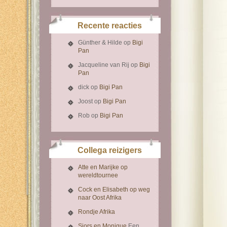
Recente reacties
Günther & Hilde
op
Bigi
Pan
Jacqueline van Rij
op
Bigi
Pan
dick
op
Bigi Pan
Joost
op
Bigi Pan
Rob
op
Bigi Pan
Collega reizigers
Atte en Marijke op
wereldtournee
Cock en Elisabeth op weg
naar Oost Afrika
Rondje Afrika
Sjors en Monique
Een