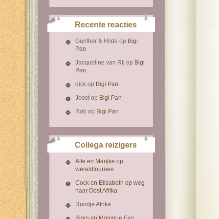
Recente reacties
Günther & Hilde
op
Bigi
Pan
Jacqueline van Rij
op
Bigi
Pan
dick
op
Bigi Pan
Joost
op
Bigi Pan
Rob
op
Bigi Pan
Collega reizigers
Atte en Marijke op
wereldtournee
Cock en Elisabeth op weg
naar Oost Afrika
Rondje Afrika
Sjors en Monique
Een