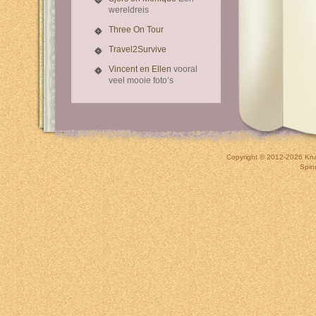
wereldreis
Three On Tour
Travel2Survive
Vincent en Ellen
vooral
veel mooie foto’s
Copyright © 2012-2026
Kna
Spin