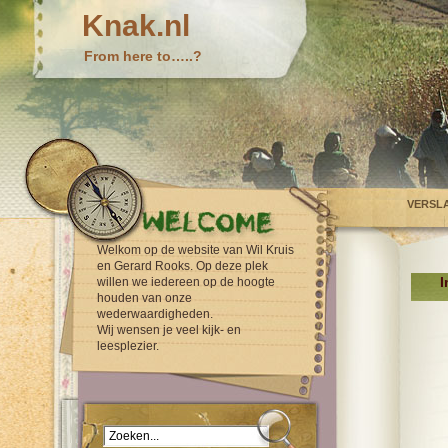
Knak.nl
From here to…..?
VERSL
Welkom op de website van Wil Kruis
en Gerard Rooks. Op deze plek
I
willen we iedereen op de hoogte
houden van onze
wederwaardigheden.
Wij wensen je veel kijk- en
leesplezier.