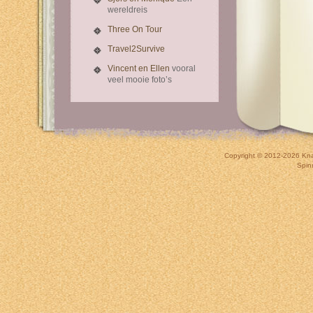
wereldreis
Three On Tour
Travel2Survive
Vincent en Ellen
vooral
veel mooie foto’s
Copyright © 2012-2026
Kna
Spin