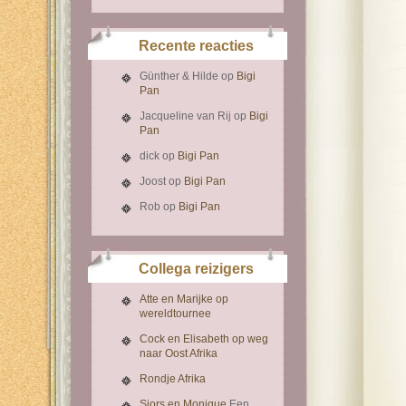
Recente reacties
Günther & Hilde
op
Bigi
Pan
Jacqueline van Rij
op
Bigi
Pan
dick
op
Bigi Pan
Joost
op
Bigi Pan
Rob
op
Bigi Pan
Collega reizigers
Atte en Marijke op
wereldtournee
Cock en Elisabeth op weg
naar Oost Afrika
Rondje Afrika
Sjors en Monique
Een