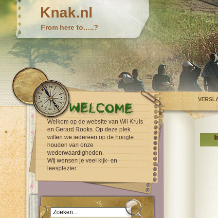
Knak.nl
From here to…..?
VERSL
Welkom op de website van Wil Kruis
en Gerard Rooks. Op deze plek
I
willen we iedereen op de hoogte
houden van onze
wederwaardigheden.
Wij wensen je veel kijk- en
leesplezier.