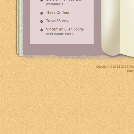
wereldreis
Three On Tour
Travel2Survive
Vincent en Ellen
vooral
veel mooie foto’s
Copyright © 2012-2026
Kna
Spin