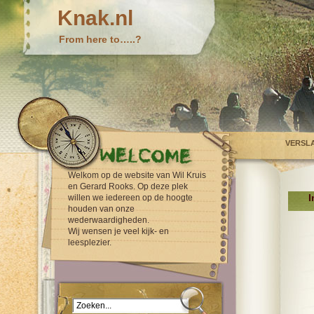
Knak.nl
From here to…..?
VERSL
Welkom op de website van Wil Kruis
en Gerard Rooks. Op deze plek
I
willen we iedereen op de hoogte
houden van onze
wederwaardigheden.
Wij wensen je veel kijk- en
leesplezier.