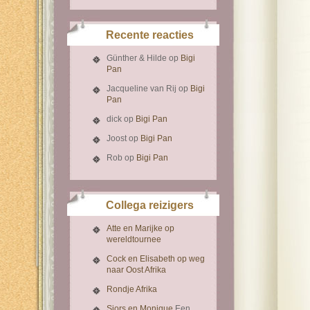
Recente reacties
Günther & Hilde
op
Bigi
Pan
Jacqueline van Rij
op
Bigi
Pan
dick
op
Bigi Pan
Joost
op
Bigi Pan
Rob
op
Bigi Pan
Collega reizigers
Atte en Marijke op
wereldtournee
Cock en Elisabeth op weg
naar Oost Afrika
Rondje Afrika
Sjors en Monique
Een