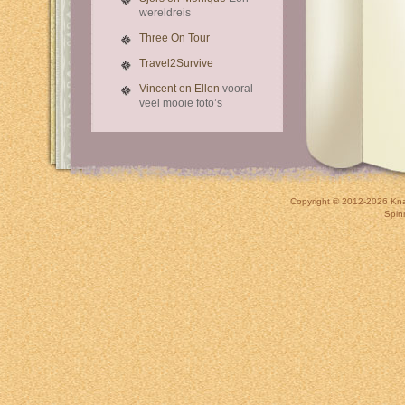
wereldreis
Three On Tour
Travel2Survive
Vincent en Ellen
vooral
veel mooie foto’s
Copyright © 2012-2026
Kna
Spin