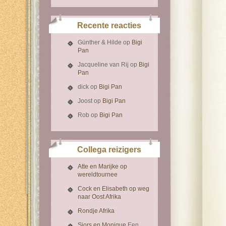
Recente reacties
Günther & Hilde
op
Bigi
Pan
Jacqueline van Rij
op
Bigi
Pan
dick
op
Bigi Pan
Joost
op
Bigi Pan
Rob
op
Bigi Pan
Collega reizigers
Atte en Marijke op
wereldtournee
Cock en Elisabeth op weg
naar Oost Afrika
Rondje Afrika
Sjors en Monique
Een