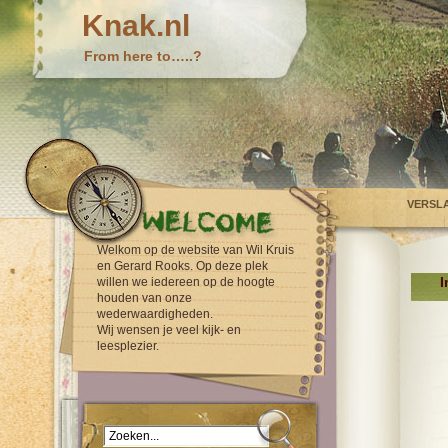
Knak.nl
From here to…..?
VERSL
Welkom op de website van Wil Kruis
en Gerard Rooks. Op deze plek
I
willen we iedereen op de hoogte
houden van onze
wederwaardigheden.
Wij wensen je veel kijk- en
leesplezier.