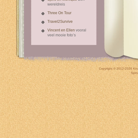
wereldreis
Three On Tour
Travel2Survive
Vincent en Ellen
vooral
veel mooie foto’s
Copyright © 2012-2026
Kna
Spin