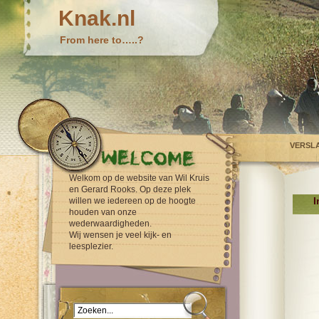
Knak.nl
From here to…..?
VERSL
Welkom op de website van Wil Kruis
en Gerard Rooks. Op deze plek
I
willen we iedereen op de hoogte
houden van onze
wederwaardigheden.
Wij wensen je veel kijk- en
leesplezier.