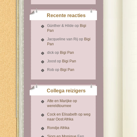
Recente reacties
Günther & Hilde
op
Bigi
Pan
Jacqueline van Rij
op
Bigi
Pan
dick
op
Bigi Pan
Joost
op
Bigi Pan
Rob
op
Bigi Pan
Collega reizigers
Atte en Marijke op
wereldtournee
Cock en Elisabeth op weg
naar Oost Afrika
Rondje Afrika
Sjors en Monique
Een