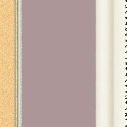
d
M
v
m
d
k
A
h
v
w
c
n
d
d
w
o
r
S
d
w
g
e
e