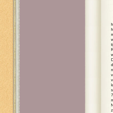
h
h
m
w
t
R
w
D
d
n
v
v
l
s
7
m
N
z