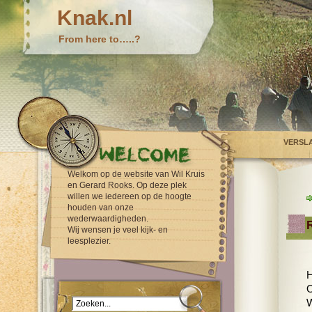
Knak.nl
From here to…..?
VERSL
Welkom op de website van Wil Kruis
en Gerard Rooks. Op deze plek
willen we iedereen op de hoogte
houden van onze
wederwaardigheden.
Wij wensen je veel kijk- en
leesplezier.
H
O
W