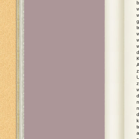
b
w
w
g
t
w
w
w
d
K
A
z
U
z
w
d
n
n
d
k
t
a