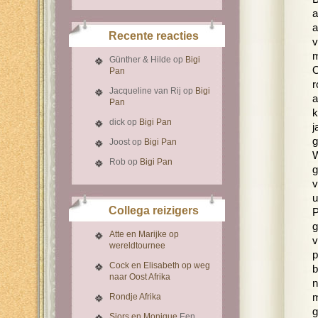
a
a
Recente reacties
v
m
Günther & Hilde
op
Bigi
O
Pan
r
Jacqueline van Rij
op
Bigi
a
Pan
k
dick
op
Bigi Pan
j
g
Joost
op
Bigi Pan
W
Rob
op
Bigi Pan
g
v
u
Collega reizigers
P
g
Atte en Marijke op
v
wereldtournee
p
Cock en Elisabeth op weg
b
naar Oost Afrika
n
Rondje Afrika
m
g
Sjors en Monique
Een