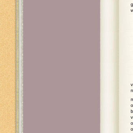
g
w
v
n
m
o
b
v
o
o