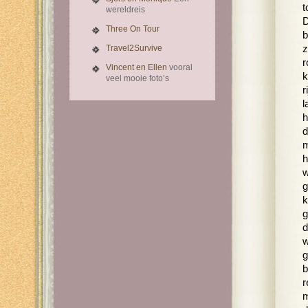
t
wereldreis
D
Three On Tour
b
Travel2Survive
z
r
Vincent en Ellen
vooral
k
veel mooie foto’s
r
l
h
d
m
h
w
g
k
g
d
w
g
b
r
m