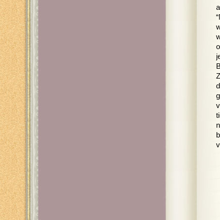
a
“
w
w
o
j
B
Z
d
g
v
t
n
b
v