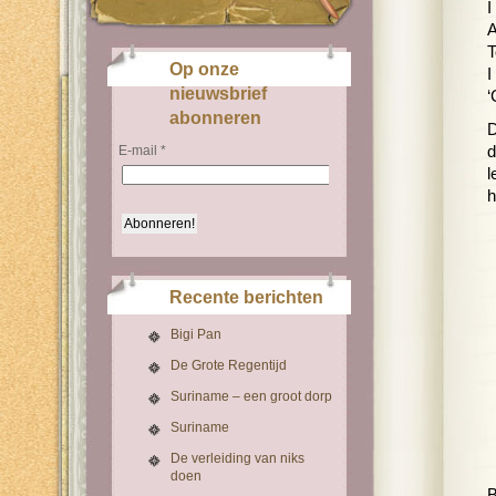
I
A
T
Op onze
I
nieuwsbrief
‘
abonneren
D
E-mail
*
d
l
h
Recente berichten
Bigi Pan
De Grote Regentijd
Suriname – een groot dorp
Suriname
De verleiding van niks
doen
B