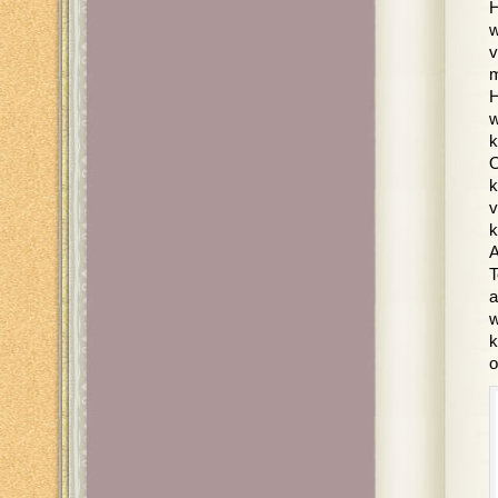
H
w
v
m
H
w
k
O
k
v
k
A
T
a
w
k
o