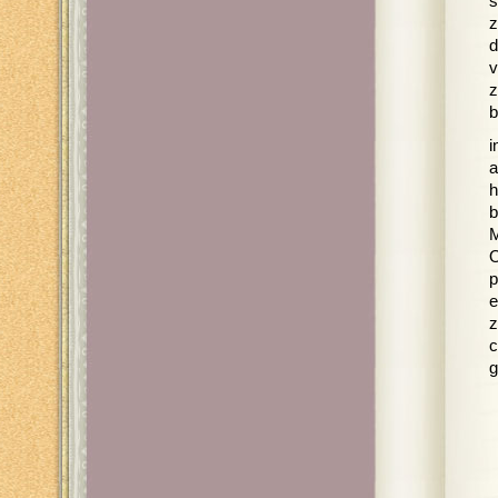
s
z
d
v
z
b
i
a
h
b
M
O
p
e
z
c
g