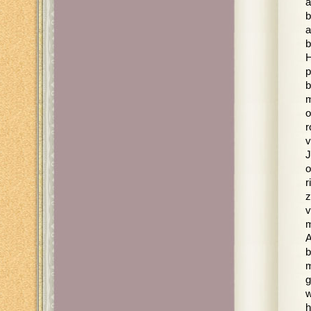
a
b
a
b
H
p
b
m
o
r
v
J
o
r
z
v
m
A
b
m
g
w
h