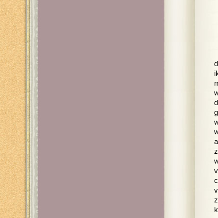
d
i
m
w
d
g
w
w
a
z
w
v
c
v
z
k