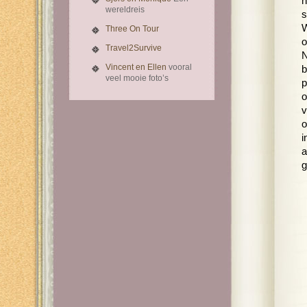
h
wereldreis
s
W
Three On Tour
o
Travel2Survive
N
Vincent en Ellen
vooral
b
veel mooie foto’s
p
o
v
o
i
a
g