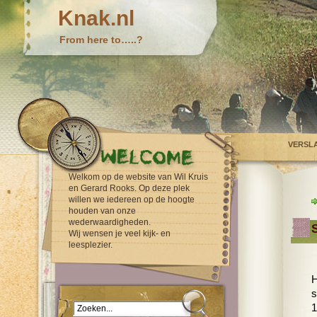
Knak.nl
From here to…..?
VERSL
Welkom op de website van Wil Kruis
en Gerard Rooks. Op deze plek
willen we iedereen op de hoogte
houden van onze
wederwaardigheden.
Wij wensen je veel kijk- en
leesplezier.
H
s
1