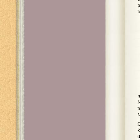
p
t
n
N
t
M
O
k
d