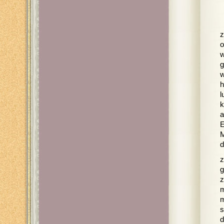
z
o
w
g
w
h
l
k
a
E
M
d
z
g
z
m
m
s
d