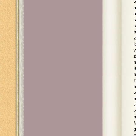
w
a
a
s
s
b
z
l
v
z
n
i
n
z
n
w
n
z
v
n
M
g
e