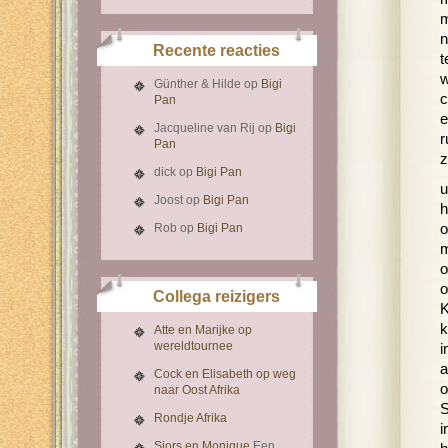
m
n
Recente reacties
t
w
Günther & Hilde
op
Bigi
c
Pan
e
Jacqueline van Rij
op
Bigi
r
Pan
z
dick
op
Bigi Pan
u
Joost
op
Bigi Pan
h
Rob
op
Bigi Pan
o
m
o
o
Collega reizigers
K
k
Atte en Marijke op
wereldtournee
i
a
Cock en Elisabeth op weg
o
naar Oost Afrika
S
Rondje Afrika
i
Sjors en Monique
Een