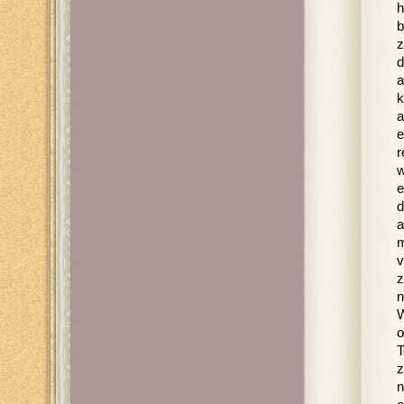
h
b
z
d
a
k
a
e
r
w
e
d
a
m
v
z
n
W
o
T
z
n