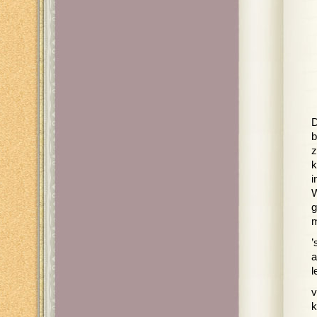
D
b
z
k
i
W
g
’
a
l
v
k