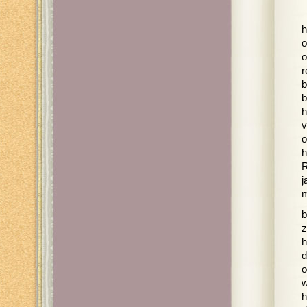
h
o
o
r
b
b
h
v
o
h
R
j
m
b
z
h
d
o
w
h