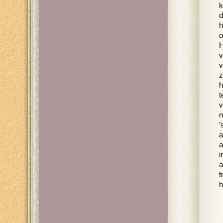
k
d
h
o
H
v
v
z
h
t
v
n
’
a
a
i
a
t
h