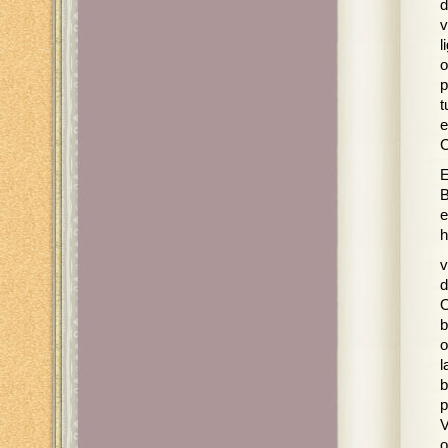
d
v
l
o
p
t
e
C
E
B
e
h
v
d
O
b
o
l
b
p
V
o