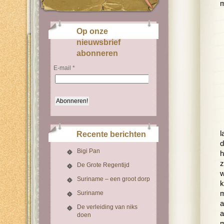
m
Op onze
nieuwsbrief
abonneren
E-mail
*
l
Recente berichten
d
Bigi Pan
h
z
De Grote Regentijd
w
Suriname – een groot dorp
k
Suriname
m
a
De verleiding van niks
a
doen
m