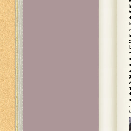
e
h
b
d
t
v
h
z
j
e
m
n
o
g
w
g
d
m
z
k
V