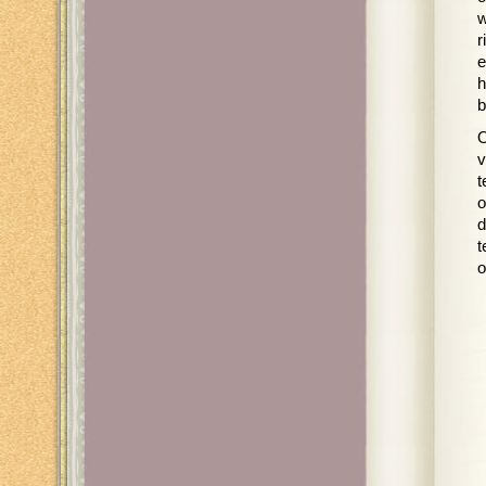
w
r
e
h
b
O
v
t
o
d
t
o