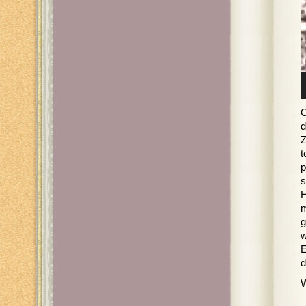
O
d
Z
t
p
s
H
m
g
w
E
d
W