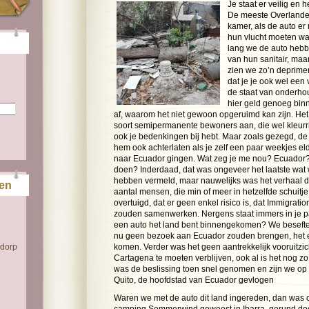
Je staat er veilig en h
De meeste Overlande
kamer, als de auto er
hun vlucht moeten wa
lang we de auto hebbe
van hun sanitair, maa
zien we zo’n deprime
dat je je ook wel een
de staat van onderho
hier geld genoeg binne
af, waarom het niet gewoon opgeruimd kan zijn. Het
soort semipermanente bewoners aan, die wel kleurrij
ook je bedenkingen bij hebt. Maar zoals gezegd, de a
hem ook achterlaten als je zelf een paar weekjes eld
naar Ecuador gingen. Wat zeg je me nou? Ecuador? D
doen? Inderdaad, dat was ongeveer het laatste wat 
hebben vermeld, maar nauwelijks was het verhaal d
ten
aantal mensen, die min of meer in hetzelfde schuitj
overtuigd, dat er geen enkel risico is, dat Immigrat
zouden samenwerken. Nergens staat immers in je pa
een auto het land bent binnengekomen? We besefte
nu geen bezoek aan Ecuador zouden brengen, het e
 dorp
komen. Verder was het geen aantrekkelijk vooruitzich
Cartagena te moeten verblijven, ook al is het nog zo’
was de beslissing toen snel genomen en zijn we op
Quito, de hoofdstad van Ecuador gevlogen
Waren we met de auto dit land ingereden, dan was