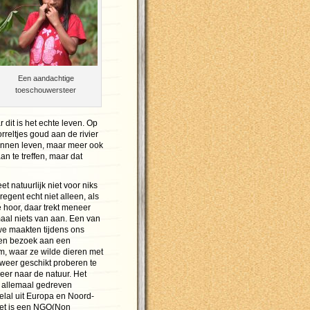
Een aandachtige
toeschouwersteer
dit is het echte leven. Op
rreltjes goud aan de rivier
kunnen leven, maar meer ook
an te treffen, maar dat
 natuurlijk niet voor niks
gent echt niet alleen, als
ee hoor, daar trekt meneer
aal niets van aan. Een van
 we maakten tijdens ons
een bezoek aan een
um, waar ze wilde dieren met
weer geschikt proberen te
eer naar de natuur. Het
 allemaal gedreven
veelal uit Europa en Noord-
et is een NGO(Non