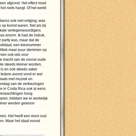
een afgrond. Het effect moet
n het niets hangt. Of het werkt
Banos ook niet ontging, was
n op komst waren. Net als bij
okale vertegenwoordigers.
 was enorm. Ik had de indruk,
er partij was, maar dat de
ndidaat, een kiesnummer
olitiek maar puur stemmen op
ien ook iets voor
e macht van de vooral oude
 die steeds kleiner worden,
is en ook steeds vaker
. Iedere avond vond er wel
plaats met muziek en
ondag van de verkiezingen
e in Costa Rica ook al eens
 verwachtingen hoog
ren, hebben we er werkelijk
t diner werden gewoon
reis. Het heeft een mooi oud
n. Maar het staat vooral