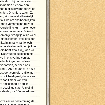
et is dicht bij de oude stad.
rs nemen hier ook een
 nog niet is of wanneer ze op
chten. Ons niet gezien. Zo
n, zijn we niet afhankelijk
r als we om ons heen kijken
rende verzameling rotzooi,
 voorstelling kunt maken over
ud van de kamers. Er komt
n en je vraagt je altijd weer
 etablissement trekt ook een
k zijn, maar waar je toch
uto staat er veilig en je kunt
ers bent, zoals wij, toen we
at zouden jullie toch niet
we in ons vorige verslag
e lucht ingegaan of een
e vertoeven, hebben ons
ion en DIAN (Douane) in deze
spoort vermeld, dat je met
n ook heel goed, dat als we
r nooit meer van zou
t om tot medio april in
n gezellige stad. Al met al
 zaterdag de 16e maart naar
 onze eerste bestemming de