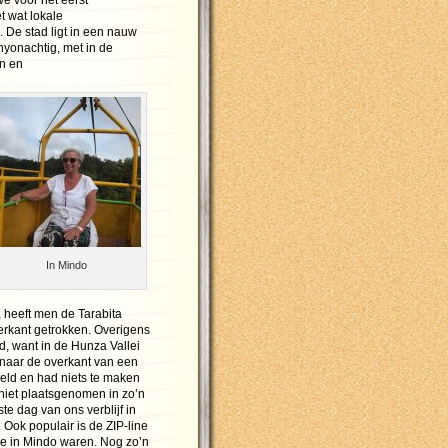
e voor het eerst
 wat lokale
 De stad ligt in een nauw
nyonachtig, met in de
n en
In Mindo
 heeft men de Tarabita
erkant getrokken. Overigens
, want in de Hunza Vallei
e naar de overkant van een
oeld en had niets te maken
niet plaatsgenomen in zo’n
te dag van ons verblijf in
Ook populair is de ZIP-line
we in Mindo waren. Nog zo’n