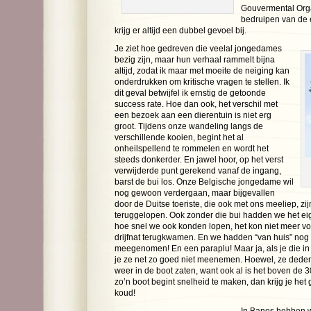
Gouvermental Orga
bedruipen van de e
krijg er altijd een dubbel gevoel bij.
Je ziet hoe gedreven die veelal jongedames
bezig zijn, maar hun verhaal rammelt bijna
altijd, zodat ik maar met moeite de neiging kan
onderdrukken om kritische vragen te stellen. Ik
dit geval betwijfel ik ernstig de getoonde
success rate. Hoe dan ook, het verschil met
een bezoek aan een dierentuin is niet erg
groot. Tijdens onze wandeling langs de
verschillende kooien, begint het al
onheilspellend te rommelen en wordt het
steeds donkerder. En jawel hoor, op het verst
verwijderde punt gerekend vanaf de ingang,
barst de bui los. Onze Belgische jongedame wil
nog gewoon verdergaan, maar bijgevallen
door de Duitse toeriste, die ook met ons meeliep, zi
teruggelopen. Ook zonder die bui hadden we het eig
hoe snel we ook konden lopen, het kon niet meer vo
drijfnat terugkwamen. En we hadden “van huis” no
meegenomen! En een paraplu! Maar ja, als je die in 
je ze net zo goed niet meenemen. Hoewel, ze deden
weer in de boot zaten, want ook al is het boven de 30
zo’n boot begint snelheid te maken, dan krijg je he
koud!