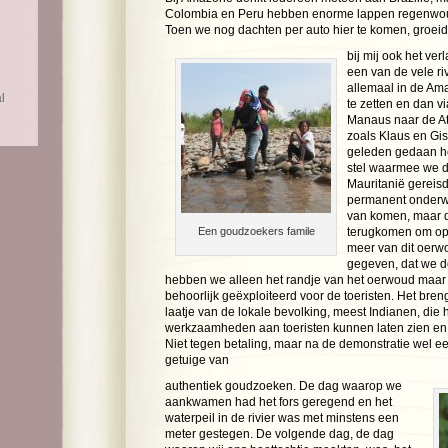
Colombia en Peru hebben enorme lappen regenwou
Toen we nog dachten per auto hier te komen, groei
bij mij ook het ve
een van de vele riv
allemaal in de Am
l
te zetten en dan v
Manaus naar de Atl
zoals Klaus en Gis
geleden gedaan he
stel waarmee we d
Mauritanië gereis
permanent onderweg
van komen, maar 
Een goudzoekers famile
terugkomen om op 
meer van dit oerwo
gegeven, dat we de
hebben we alleen het randje van het oerwoud maar
behoorlijk geëxploiteerd voor de toeristen. Het breng
laatje van de lokale bevolking, meest Indianen, die
werkzaamheden aan toeristen kunnen laten zien en
Niet tegen betaling, maar na de demonstratie wel e
getuige van
authentiek goudzoeken. De dag waarop we
aankwamen had het fors geregend en het
waterpeil in de rivier was met minstens een
meter gestegen. De volgende dag, de dag