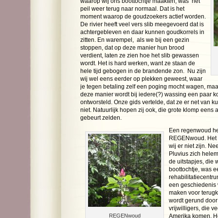
waarop wij ons boottochtje maakten, was het
peil weer terug naar normaal. Dat is het
moment waarop de goudzoekers actief worden.
De rivier heeft veel vers slib meegevoerd dat is
achtergebleven en daar kunnen goudkorrels in
zitten. En warempel, als we bij een gezin
stoppen, dat op deze manier hun brood
verdient, laten ze zien hoe het slib gewassen
wordt. Het is hard werken, want ze staan de
hele tijd gebogen in de brandende zon. Nu zijn
wij wel eens eerder op plekken geweest, waar
je tegen betaling zelf een poging mocht wagen, maar 
deze manier wordt bij iedere(?) wassing een paar ko
ontworsteld. Onze gids vertelde, dat ze er net van 
niet. Natuurlijk hopen zij ook, die grote klomp eens a
gebeurt zelden.
Een regenwoud heet
REGENwoud. Het re
wij er niet zijn. N
Pluvius zich helem
de uitstapjes, die
boottochtje, was 
rehabilitatiecentr
een geschiedenis 
maken voor terugk
wordt gerund door
vrijwilligers, die 
REGENwoud
Amerika komen. H