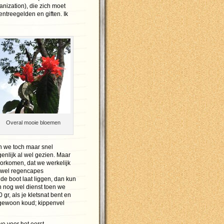
nization), die zich moet
ntreegelden en giften. Ik
Overal mooie bloemen
jn we toch maar snel
enlijk al wel gezien. Maar
orkomen, dat we werkelijk
g wel regencapes
de boot laat liggen, dan kun
 nog wel dienst toen we
 gr, als je kletsnat bent en
t gewoon koud; kippenvel