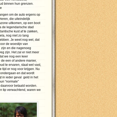
d binnen hun grenzen.
de
rlangen om de auto ergens op
ieren, die uiteindelijk
azone uitkomen, op een boot
ia de legendarische stad
antische kust af te zakken,
ela, nog niet zo lang
bben. Je weet nog wel, dat
oor de woestijn van
d zijn en die nagenoeg
 zijn. Het zal er niet meer
dat we nog een keer
de een of andere manier,
ud te ervaren, staat wel vast,
 tijd er nog voor krijgen. Nu
 ondergaan en dat wordt
t in ieder geval geld in het
 hun “normale”
 daarvoor betaald worden.
en tip verwachtend, waren we