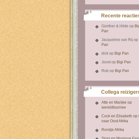
Recente reactie
Günther & Hilde
op
Bi
Pan
Jacqueline van Rij
op
Pan
dick
op
Bigi Pan
Joost
op
Bigi Pan
Rob
op
Bigi Pan
Collega reiziger
Atte en Marijke op
wereldtournee
Cock en Elisabeth op
naar Oost Afrika
Rondje Afrika
Sjors en Monique
Een