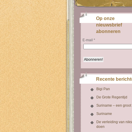
Op onze
nieuwsbrief
abonneren
E-mail
*
Recente berich
Bigi Pan
De Grote Regentijd
Suriname – een groot
Suriname
De verleiding van niks
doen