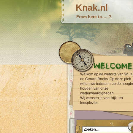
Knak.nl
From here to…..?
Welkom op de website van Wil K
en Gerard Rooks. Op deze plek
willen we iedereen op de hoogte
houden van onze
wederwaardigheden.
Wij wensen je veel kijk- en
leesplezier.