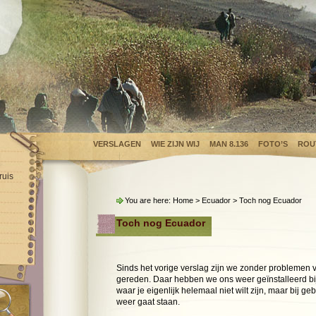
VERSLAGEN
WIE ZIJN WIJ
MAN 8.136
FOTO’S
ROU
ruis
You are here:
Home
>
Ecuador
> Toch nog Ecuador
Toch nog Ecuador
Sinds het vorige verslag zijn we zonder problemen
gereden. Daar hebben we ons weer geïnstalleerd bij
waar je eigenlijk helemaal niet wilt zijn, maar bij g
weer gaat staan.