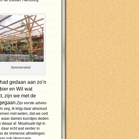
or de Duitser HansJörg
Sommerwind
d had gedaan aan zo’n
bier en Wil wat
, zijn we met de
 gegaan.
Zijn eerste advies
 zeg, ik krijg daar absoluut
unnen niet weten, dat we ooit
, waar dames kunstjes deden
dwaal af. Misahualli ligt in
 daar echt wat verder in
van de immense afmetingen.
aar ook Venezuela,