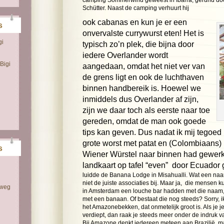
camping Sommerwind geweest in Ibarra, gerund do
Schütter. Naast de camping verhuurt hij
ook cabanas en kun je er een
s
onvervalste currywurst eten! Het is
gi
typisch zo’n plek, die bijna door
iedere Overlander wordt
Bigi
aangedaan, omdat het niet ver van
de grens ligt en ook de luchthaven
binnen handbereik is. Hoewel we
inmiddels dus Overlander af zijn,
zijn we daar toch als eerste naar toe
gereden, omdat de man ook goede
tips kan geven. Dus nadat ik mij tegoe
grote worst met patat en (Colombiaans) 
s
Wiener Würstel naar binnen had gewerkt
landkaart op tafel “even” door Ecuador
luidde de Banana Lodge in Misahualli. Wat een naam
niet de juiste associaties bij. Maar ja, die mensen k
 weg
in Amsterdam een louche bar hadden met die naam
met een banaan. Of bestaat die nog steeds? Sorry, ik 
het Amazonebekken, dat onmetelijk groot is. Als je je
verdiept, dan raak je steeds meer onder de indruk 
Bij Amazone denkt iedereen meteen aan Brazilië, m