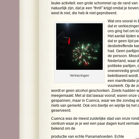
leuke activiteit: een grote schommel op de rand van 
natuurlijk zijn, dat je een “thrill” krijgt omdat je bove
weet ik niet, die heb ik niet geprobeerd.
Wat ons vooral in 
dat er verkiezinge
ons ging het om l
Het aantal lijsten
dat er geen lijst p
desbetreffende ka
had. Geen partijp
de persoon. Missch
Nederland, waar d
politieke partijen,
onevenredig groot 
Verkiezingen
bekritiseerd wordt
een manifestatie 
vuurwerk. Op de z
wordt er geen alcohol geschonken. Zoiets hadden w
meegemaakt. Met al dat lawaai vooraf, waren onze
gespannen, maar in Cuenca, waar we die zondag wa
niets van gemerkt. Ook ons biertje en wijntje bij he
geserveerd.
Cuenca was de meest zuidelijke stad van onze rond
centrum waar je je wel een paar dagen kunt vermake
bekend om de
productie van echte Panamahoeden. Echte