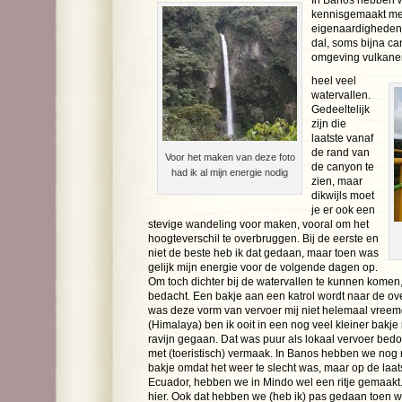
In Banos hebben w
kennisgemaakt met
eigenaardigheden.
dal, soms bijna ca
omgeving vulkane
heel veel
watervallen.
Gedeeltelijk
zijn die
laatste vanaf
de rand van
Voor het maken van deze foto
de canyon te
had ik al mijn energie nodig
zien, maar
dikwijls moet
je er ook een
stevige wandeling voor maken, vooral om het
hoogteverschil te overbruggen. Bij de eerste en
niet de beste heb ik dat gedaan, maar toen was
gelijk mijn energie voor de volgende dagen op.
Om toch dichter bij de watervallen te kunnen komen,
bedacht. Een bakje aan een katrol wordt naar de ov
was deze vorm van vervoer mij niet helemaal vreemd
(Himalaya) ben ik ooit in een nog veel kleiner bakj
ravijn gegaan. Dat was puur als lokaal vervoer bed
met (toeristisch) vermaak. In Banos hebben we nog 
bakje omdat het weer te slecht was, maar op de laats
Ecuador, hebben we in Mindo wel een ritje gemaakt. 
hier. Ook dat hebben we (heb ik) pas gedaan toen 