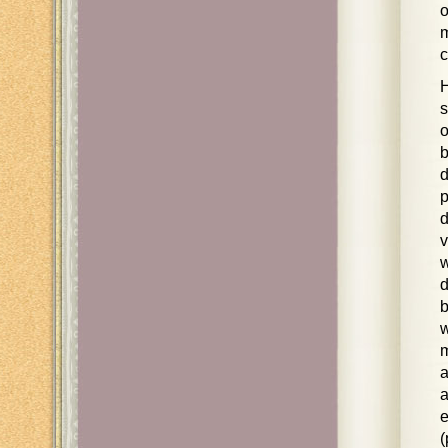
o
m
c
H
s
o
b
d
p
d
v
w
d
b
w
m
a
a
e
(