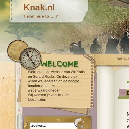
Knak.nl
From here to…..?
VERSL
Welkom op de website van Wil Kruis
en Gerard Rooks. Op deze plek
willen we iedereen op de hoogte
houden van onze
wederwaardigheden.
Wij wensen je veel kijk- en
leesplezier.
N
z
W