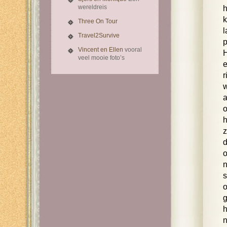
wereldreis
h
k
Three On Tour
l
Travel2Survive
p
Vincent en Ellen
vooral
H
veel mooie foto’s
e
r
w
a
o
h
z
d
o
n
s
o
g
h
n