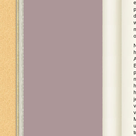
e
p
d
w
m
o
N
h
A
B
p
n
h
h
j
v
v
M
u
t