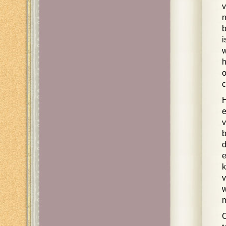
v
n
b
i
w
h
o
c
H
e
v
b
d
e
k
v
w
O