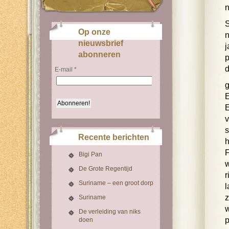
n
S
Op onze
n
nieuwsbrief
j
abonneren
p
d
E-mail
*
g
E
E
v
Recente berichten
h
F
Bigi Pan
De Grote Regentijd
r
Suriname – een groot dorp
l
z
Suriname
w
De verleiding van niks
p
doen