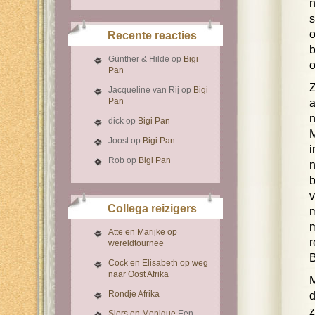
n
s
o
Recente reacties
b
Günther & Hilde
op
Bigi
o
Pan
Z
Jacqueline van Rij
op
Bigi
Pan
a
n
dick
op
Bigi Pan
M
Joost
op
Bigi Pan
i
Rob
op
Bigi Pan
n
b
v
Collega reizigers
m
m
Atte en Marijke op
r
wereldtournee
B
Cock en Elisabeth op weg
naar Oost Afrika
M
Rondje Afrika
d
z
Sjors en Monique
Een