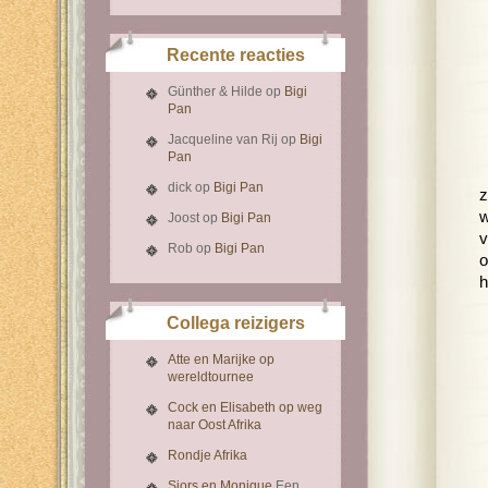
Recente reacties
Günther & Hilde
op
Bigi
Pan
Jacqueline van Rij
op
Bigi
Pan
dick
op
Bigi Pan
z
w
Joost
op
Bigi Pan
v
Rob
op
Bigi Pan
o
h
Collega reizigers
Atte en Marijke op
wereldtournee
Cock en Elisabeth op weg
naar Oost Afrika
Rondje Afrika
Sjors en Monique
Een