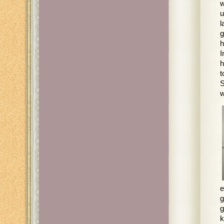
w
u
l
g
h
I
h
t
S
w
e
g
g
k