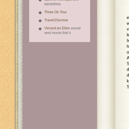
wereldreis
Three On Tour
e
Travel2Survive
w
Vincent en Ellen
vooral
v
veel mooie foto’s
l
I
h
o
A
S
d
d
k
S