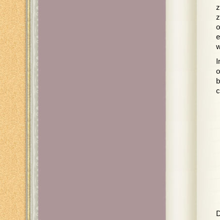
z
z
o
e
w
I
o
b
c
D