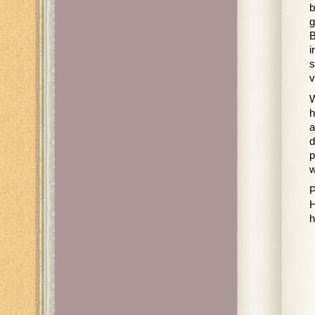
b
g
B
i
s
v
W
h
a
d
p
w
P
H
h