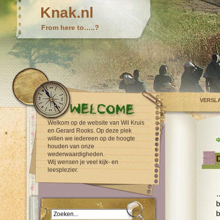
Knak.nl
From here to…..?
VERSL
Welkom op de website van Wil Kruis
en Gerard Rooks. Op deze plek
willen we iedereen op de hoogte
houden van onze
wederwaardigheden.
Wij wensen je veel kijk- en
leesplezier.
…
b
b