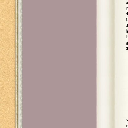
o
i
d
f
d
h
k
g
d
s
v