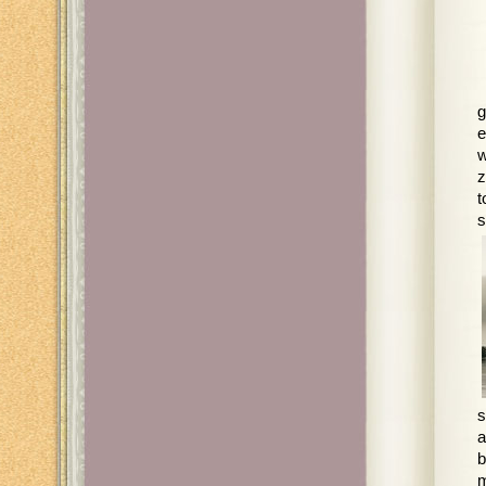
g
e
w
z
t
s
s
a
b
m