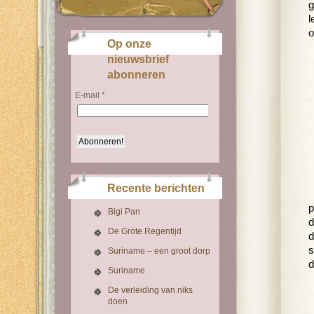
g
l
o
Op onze
nieuwsbrief
abonneren
E-mail
*
Recente berichten
p
Bigi Pan
d
De Grote Regentijd
d
s
Suriname – een groot dorp
d
Suriname
De verleiding van niks
doen