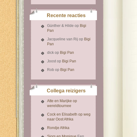
Recente reacties
Günther & Hilde
op
Bigi
Pan
Jacqueline van Rij
op
Bigi
Pan
dick
op
Bigi Pan
Joost
op
Bigi Pan
Rob
op
Bigi Pan
Collega reizigers
Atte en Marijke op
wereldtournee
Cock en Elisabeth op weg
naar Oost Afrika
Rondje Afrika
Sjors en Monique
Een