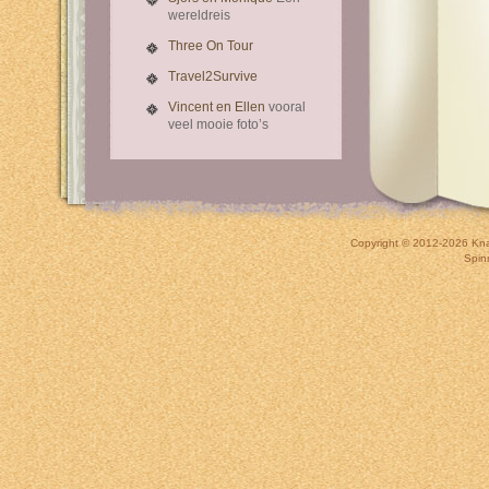
wereldreis
Three On Tour
Travel2Survive
Vincent en Ellen
vooral
veel mooie foto’s
Copyright © 2012-2026
Kna
Spin