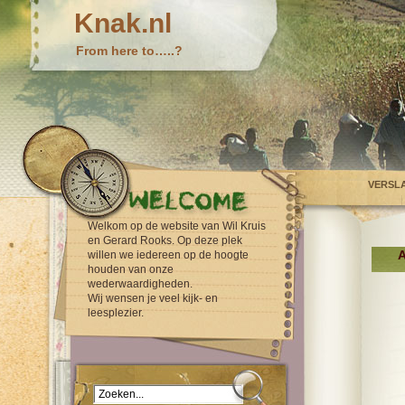
Knak.nl
From here to…..?
VERSL
Welkom op de website van Wil Kruis
en Gerard Rooks. Op deze plek
A
willen we iedereen op de hoogte
houden van onze
wederwaardigheden.
Wij wensen je veel kijk- en
leesplezier.