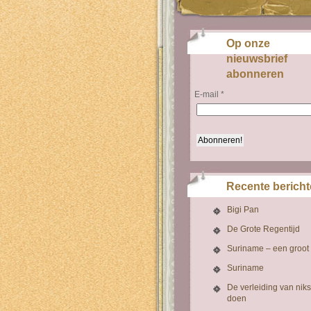
Op onze
nieuwsbrief
abonneren
E-mail
*
Recente berich
Bigi Pan
De Grote Regentijd
Suriname – een groot
Suriname
De verleiding van niks
doen