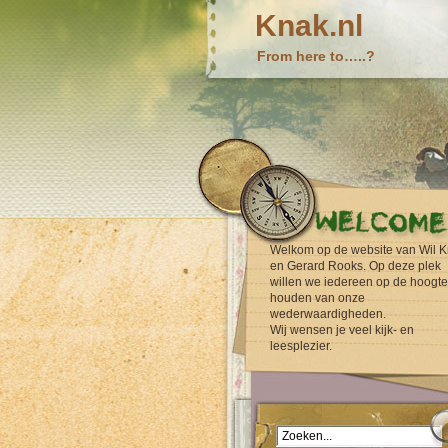
Knak.nl
From here to…..?
Welkom op de website van Wil K
en Gerard Rooks. Op deze plek
willen we iedereen op de hoogte
houden van onze
wederwaardigheden.
Wij wensen je veel kijk- en
leesplezier.