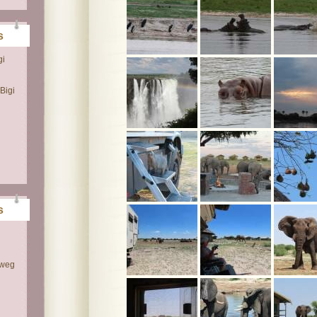
s
gi
Bigi
s
 weg