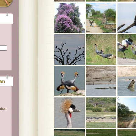
ten
 dorp