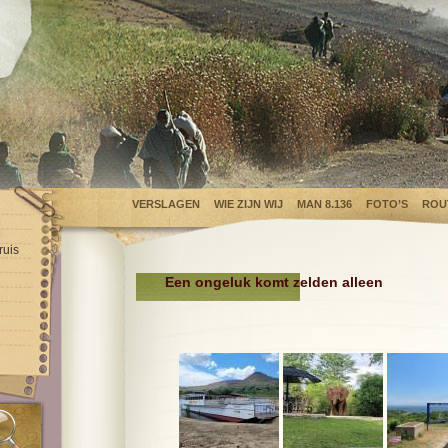
VERSLAGEN
WIE ZIJN WIJ
MAN 8.136
FOTO’S
ROU
ruis
Een ongeluk komt zelden alleen