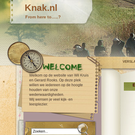
Knak.nl
From here to…..?
VERSL
Welkom op de website van Wil Kruis
en Gerard Rooks. Op deze plek
E
willen we iedereen op de hoogte
houden van onze
wederwaardigheden.
Wij wensen je veel kijk- en
leesplezier.