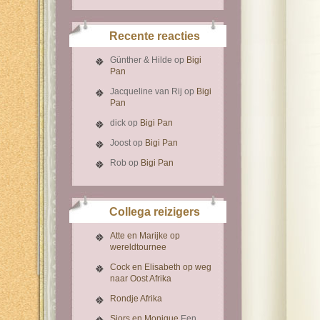
Recente reacties
Günther & Hilde
op
Bigi
Pan
Jacqueline van Rij
op
Bigi
Pan
dick
op
Bigi Pan
Joost
op
Bigi Pan
Rob
op
Bigi Pan
Collega reizigers
Atte en Marijke op
wereldtournee
Cock en Elisabeth op weg
naar Oost Afrika
Rondje Afrika
Sjors en Monique
Een