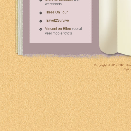
wereldreis
Three On Tour
Travel2Survive
Vincent en Ellen
vooral
veel mooie foto’s
Copyright © 2012-2026
Kna
Spin