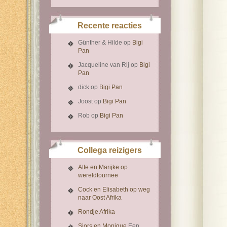
Recente reacties
Günther & Hilde
op
Bigi
Pan
Jacqueline van Rij
op
Bigi
Pan
dick
op
Bigi Pan
Joost
op
Bigi Pan
Rob
op
Bigi Pan
Collega reizigers
Atte en Marijke op
wereldtournee
Cock en Elisabeth op weg
naar Oost Afrika
Rondje Afrika
Sjors en Monique
Een