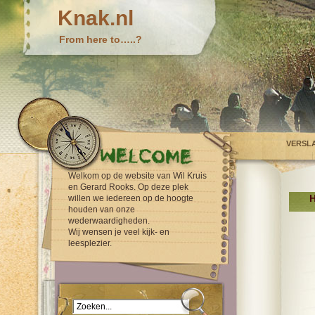
Knak.nl
From here to…..?
VERSL
Welkom op de website van Wil Kruis
en Gerard Rooks. Op deze plek
H
willen we iedereen op de hoogte
houden van onze
wederwaardigheden.
Wij wensen je veel kijk- en
leesplezier.