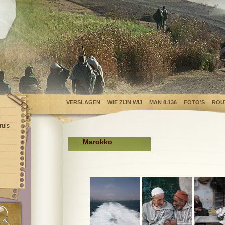
VERSLAGEN
WIE ZIJN WIJ
MAN 8.136
FOTO’S
ROU
ruis
Marokko