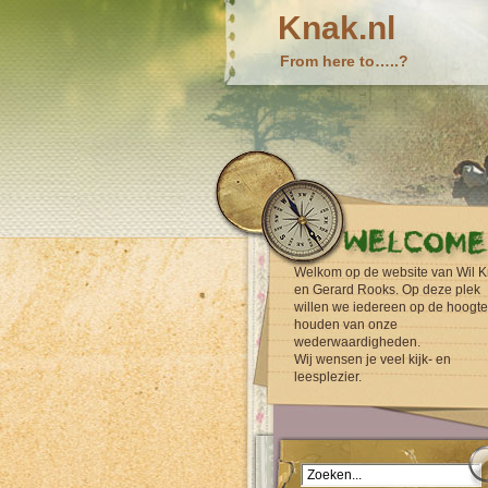
Knak.nl
From here to…..?
Welkom op de website van Wil K
en Gerard Rooks. Op deze plek
willen we iedereen op de hoogte
houden van onze
wederwaardigheden.
Wij wensen je veel kijk- en
leesplezier.