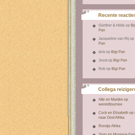
Recente reactie
Günther & Hilde
op
Bi
Pan
Jacqueline van Rij
op
Pan
dick
op
Bigi Pan
Joost
op
Bigi Pan
Rob
op
Bigi Pan
Collega reiziger
Atte en Marijke op
wereldtournee
Cock en Elisabeth op
naar Oost Afrika
Rondje Afrika
Sjors en Monique
Een