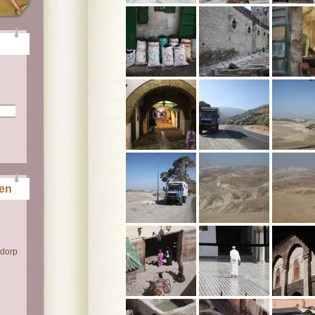
ten
 dorp