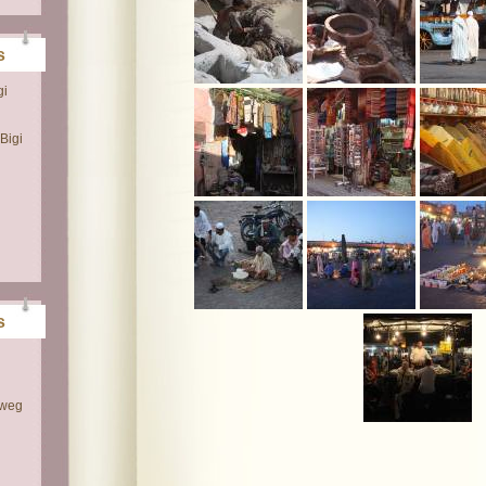
s
gi
Bigi
s
 weg