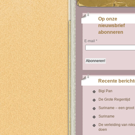
Op onze
nieuwsbrief
abonneren
E-mail
*
Recente berich
Bigi Pan
De Grote Regentijd
Suriname – een groot
Suriname
De verleiding van niks
doen