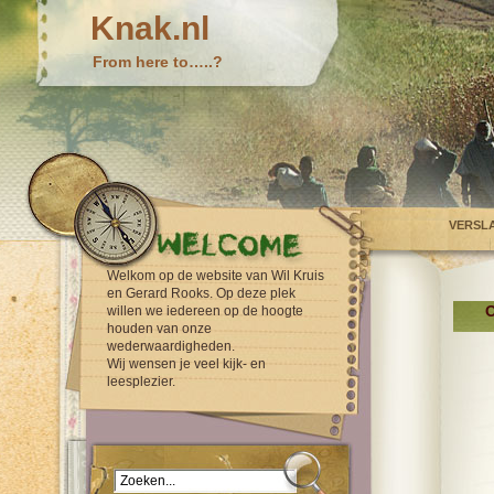
Knak.nl
From here to…..?
VERSL
Welkom op de website van Wil Kruis
en Gerard Rooks. Op deze plek
O
willen we iedereen op de hoogte
houden van onze
wederwaardigheden.
Wij wensen je veel kijk- en
leesplezier.