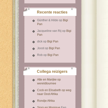
Recente reacties
Günther & Hilde
op
Bigi
Pan
Jacqueline van Rij
op
Bigi
Pan
dick
op
Bigi Pan
Joost
op
Bigi Pan
Rob
op
Bigi Pan
Collega reizigers
Atte en Marijke op
wereldtournee
Cock en Elisabeth op weg
naar Oost Afrika
Rondje Afrika
Sjors en Monique
Een