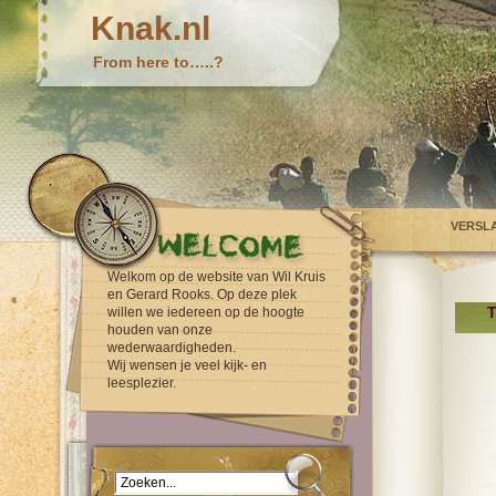
Knak.nl
From here to…..?
VERSL
Welkom op de website van Wil Kruis
en Gerard Rooks. Op deze plek
T
willen we iedereen op de hoogte
houden van onze
wederwaardigheden.
Wij wensen je veel kijk- en
leesplezier.