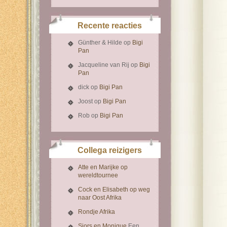
Recente reacties
Günther & Hilde
op
Bigi
Pan
Jacqueline van Rij
op
Bigi
Pan
dick
op
Bigi Pan
Joost
op
Bigi Pan
Rob
op
Bigi Pan
Collega reizigers
Atte en Marijke op
wereldtournee
Cock en Elisabeth op weg
naar Oost Afrika
Rondje Afrika
Sjors en Monique
Een