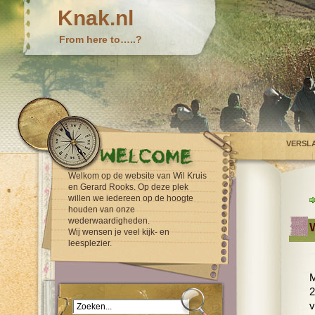
Knak.nl
From here to…..?
VERSL
Welkom op de website van Wil Kruis
en Gerard Rooks. Op deze plek
willen we iedereen op de hoogte
houden van onze
wederwaardigheden.
W
Wij wensen je veel kijk- en
leesplezier.
M
2
v