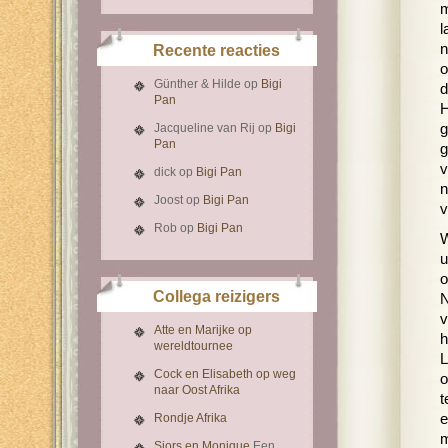
m
l
n
Recente reacties
o
Günther & Hilde
op
Bigi
d
Pan
H
Jacqueline van Rij
op
Bigi
g
Pan
g
v
dick
op
Bigi Pan
n
Joost
op
Bigi Pan
v
Rob
op
Bigi Pan
W
u
o
Collega reizigers
N
v
Atte en Marijke op
h
wereldtournee
L
Cock en Elisabeth op weg
o
naar Oost Afrika
t
Rondje Afrika
e
m
Sjors en Monique
Een