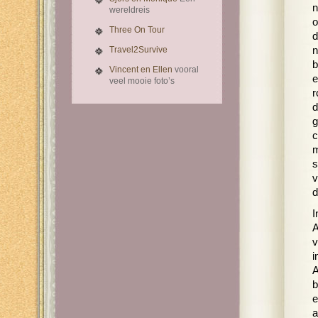
n
wereldreis
o
Three On Tour
d
Travel2Survive
n
b
Vincent en Ellen
vooral
e
veel mooie foto’s
r
d
g
c
m
s
v
d
I
A
v
i
A
b
e
a