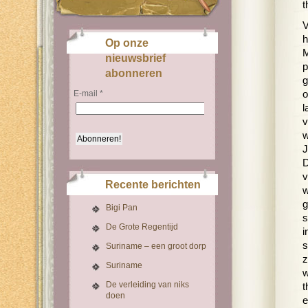
t
V
h
Op onze
M
nieuwsbrief
p
abonneren
g
E-mail
*
o
l
v
w
J
D
v
Recente berichten
w
g
Bigi Pan
s
De Grote Regentijd
i
s
Suriname – een groot dorp
z
Suriname
w
De verleiding van niks
t
doen
e