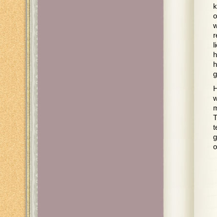
k
o
w
r
l
h
h
g
H
w
m
T
t
g
o