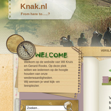
Knak.nl
From here to…..?
VERSL
Welkom op de website van Wil Kruis
en Gerard Rooks. Op deze plek
willen we iedereen op de hoogte
houden van onze
wederwaardigheden.
Wij wensen je veel kijk- en
leesplezier.
V
f
b