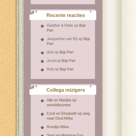
Recente reacties
Günther & Hilde
op
Bigi
Pan
Jacqueline van Rij
op
Bigi
Pan
dick
op
Bigi Pan
Joost
op
Bigi Pan
Rob
op
Bigi Pan
Collega reizigers
Atte en Marijke op
wereldtournee
Cock en Elisabeth op weg
naar Oost Afrika
Rondje Afrika
Sjors en Monique
Een