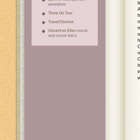
l
wereldreis
A
Three On Tour
h
n
Travel2Survive
m
Vincent en Ellen
vooral
o
veel mooie foto’s
h
O
n
O
h
i
w