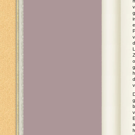
m
v
g
i
e
P
v
d
L
Z
o
g
h
d
v
D
g
b
v
E
a
h