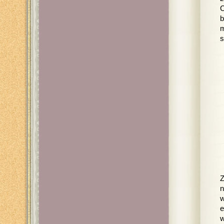
C
b
m
s
Z
n
w
e
w