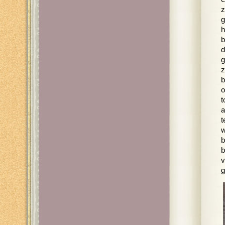
z
g
h
b
d
g
z
b
o
t
a
t
w
b
b
v
g