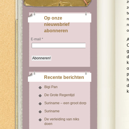
z
z
t
Op onze
n
nieuwsbrief
n
abonneren
o
E-mail
*
A
C
g
d
k
o
p
Recente berichten
h
d
Bigi Pan
k
De Grote Regentijd
Suriname – een groot dorp
Suriname
De verleiding van niks
doen