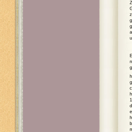
Z
G
z
g
g
a
u
E
n
g
h
g
c
h
1
d
e
h
b
m