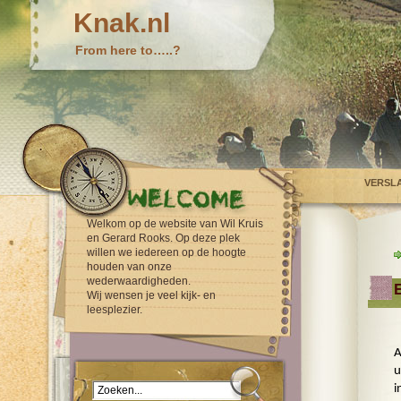
Knak.nl
From here to…..?
VERSL
Welkom op de website van Wil Kruis
en Gerard Rooks. Op deze plek
willen we iedereen op de hoogte
houden van onze
wederwaardigheden.
Wij wensen je veel kijk- en
leesplezier.
A
u
i