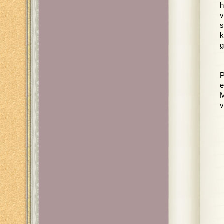
h
v
s
k
g
P
e
M
v