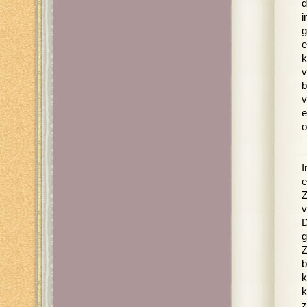
d
i
g
e
k
v
b
v
e
o
I
e
Z
v
D
g
Z
b
k
k
z