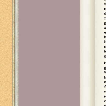
v
r
d
z
g
a
e
h
N
n
t
g
k
g
W
h
n
S
w
r
e
e