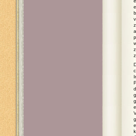
e
e
b
v
z
a
p
w
z
z
D
c
I
P
d
g
g
e
V
g
e
k