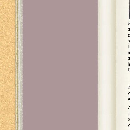
v
d
t
s
k
n
d
h
F
Z
v
A
Z
T
o
v