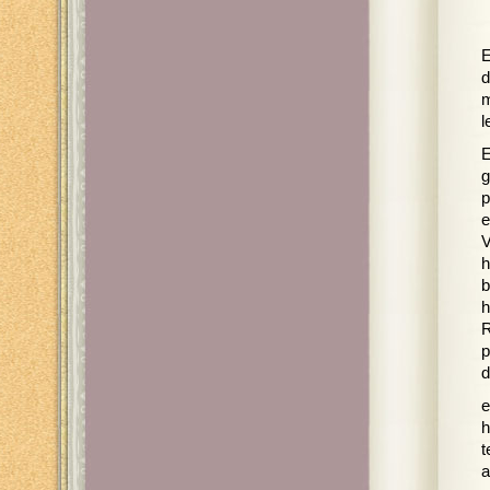
E
d
m
l
E
g
p
e
V
h
b
h
R
p
d
e
h
t
a