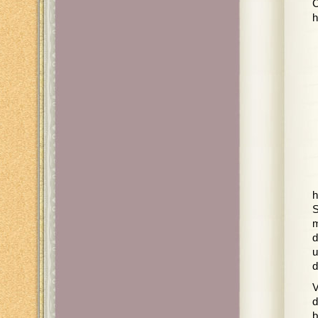
C
h
h
S
m
d
u
d
V
d
b