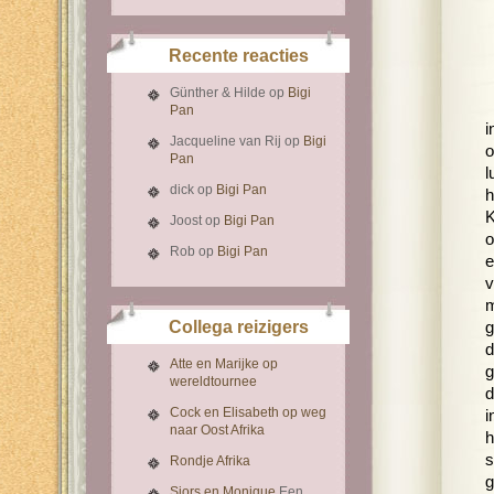
Recente reacties
Günther & Hilde
op
Bigi
Pan
i
Jacqueline van Rij
op
Bigi
o
Pan
l
dick
op
Bigi Pan
h
K
Joost
op
Bigi Pan
o
Rob
op
Bigi Pan
e
v
m
Collega reizigers
g
d
Atte en Marijke op
g
wereldtournee
d
Cock en Elisabeth op weg
i
naar Oost Afrika
h
s
Rondje Afrika
g
Sjors en Monique
Een