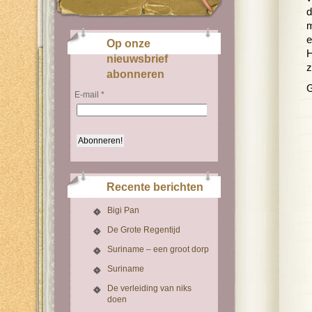
d
m
e
Op onze
H
nieuwsbrief
z
abonneren
G
E-mail
*
Recente berichten
Bigi Pan
De Grote Regentijd
Suriname – een groot dorp
Suriname
De verleiding van niks
doen