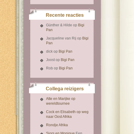
Recente reacties
Günther & Hilde
op
Bigi
Pan
Jacqueline van Rij
op
Bigi
Pan
dick
op
Bigi Pan
Joost
op
Bigi Pan
Rob
op
Bigi Pan
Collega reizigers
Atte en Marijke op
wereldtournee
Cock en Elisabeth op weg
naar Oost Afrika
Rondje Afrika
Sjors en Monique
Een