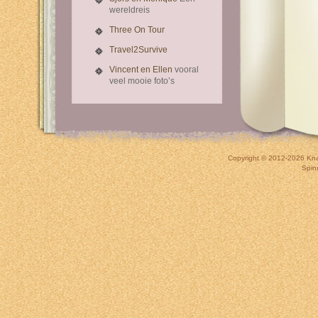
wereldreis
Three On Tour
Travel2Survive
Vincent en Ellen
vooral
veel mooie foto’s
Copyright © 2012-2026
Kna
Spin