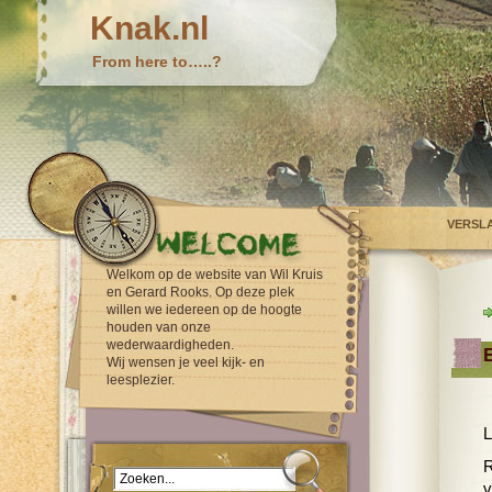
Knak.nl
From here to…..?
VERSL
Welkom op de website van Wil Kruis
en Gerard Rooks. Op deze plek
willen we iedereen op de hoogte
houden van onze
wederwaardigheden.
E
Wij wensen je veel kijk- en
leesplezier.
L
R
v