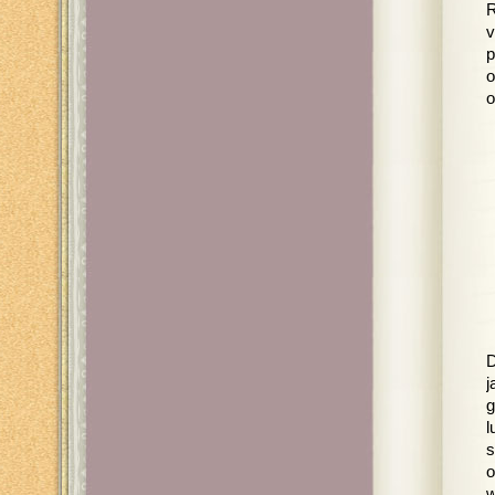
R
v
p
o
o
D
j
g
l
s
o
w