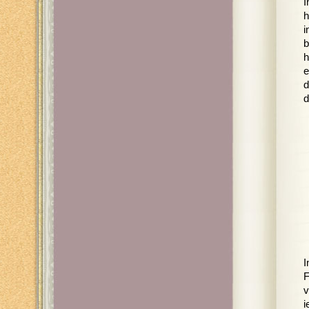
I
h
i
b
h
e
d
d
I
F
v
i