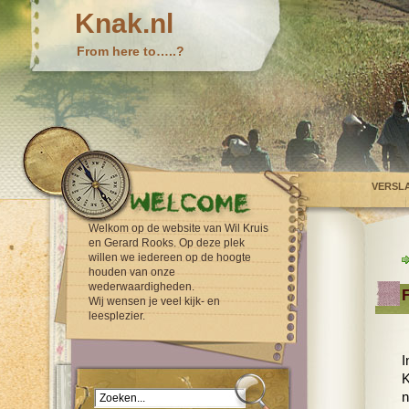
Knak.nl
From here to…..?
VERSL
Welkom op de website van Wil Kruis
en Gerard Rooks. Op deze plek
willen we iedereen op de hoogte
houden van onze
wederwaardigheden.
Wij wensen je veel kijk- en
leesplezier.
I
K
n