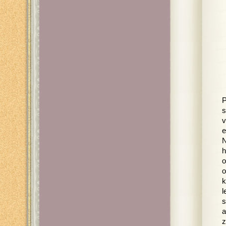
P
s
v
e
N
h
o
o
k
l
s
a
z