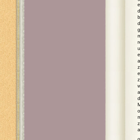
e
d
b
d
g
m
r
u
e
a
z
e
z
w
a
d
M
o
m
z
a
o