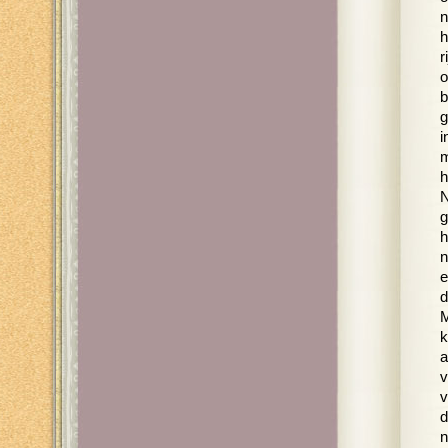
n
h
r
o
b
g
i
m
h
N
g
h
n
e
d
M
k
a
v
v
d
n