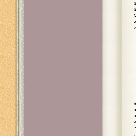
b
b
M
w
v
e
n
o
w
e