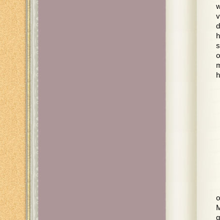
w
v
d
h
s
o
m
h
o
M
g