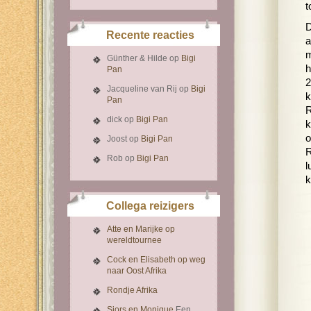
t
D
Recente reacties
a
m
Günther & Hilde
op
Bigi
h
Pan
2
Jacqueline van Rij
op
Bigi
k
Pan
R
dick
op
Bigi Pan
k
o
Joost
op
Bigi Pan
R
Rob
op
Bigi Pan
l
k
Collega reizigers
Atte en Marijke op
wereldtournee
Cock en Elisabeth op weg
naar Oost Afrika
Rondje Afrika
Sjors en Monique
Een