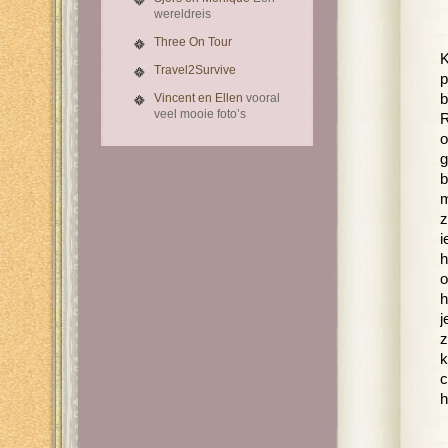
wereldreis
Three On Tour
K
Travel2Survive
p
Vincent en Ellen
vooral
b
veel mooie foto’s
R
o
g
b
m
z
i
h
o
h
j
z
k
c
h