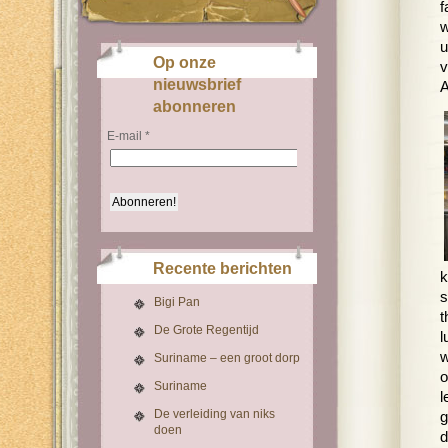
f
w
u
Op onze
v
nieuwsbrief
A
abonneren
E-mail
*
Recente berichten
k
s
Bigi Pan
t
De Grote Regentijd
l
w
Suriname – een groot dorp
o
Suriname
l
De verleiding van niks
g
doen
d