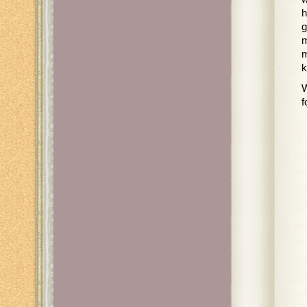
h
g
m
m
k
W
f