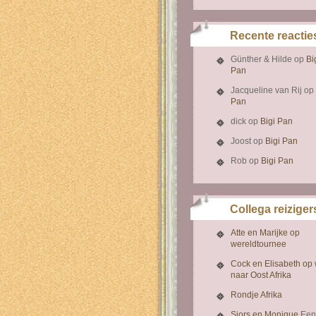
Recente reactie
Günther & Hilde
op
Bi
Pan
Jacqueline van Rij
op
Pan
dick
op
Bigi Pan
Joost
op
Bigi Pan
Rob
op
Bigi Pan
Collega reiziger
Atte en Marijke op
wereldtournee
Cock en Elisabeth op
naar Oost Afrika
Rondje Afrika
Sjors en Monique
Een