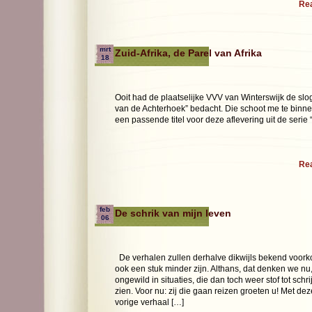
Re
mrt
Zuid-Afrika, de Parel van Afrika
18
Ooit had de plaatselijke VVV van Winterswijk de slo
van de Achterhoek” bedacht. Die schoot me te binne
een passende titel voor deze aflevering uit de serie
Re
feb
De schrik van mijn leven
06
De verhalen zullen derhalve dikwijls bekend voorko
ook een stuk minder zijn. Althans, dat denken we nu
ongewild in situaties, die dan toch weer stof tot sch
zien. Voor nu: zij die gaan reizen groeten u! Met de
vorige verhaal […]