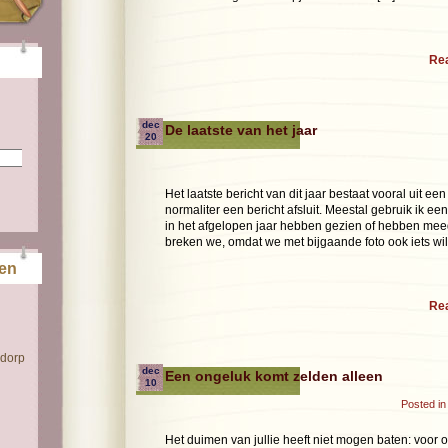
Re
dec
De laatste van het jaar
20
Het laatste bericht van dit jaar bestaat vooral uit ee
normaliter een bericht afsluit. Meestal gebruik ik ee
in het afgelopen jaar hebben gezien of hebben meeg
breken we, omdat we met bijgaande foto ook iets wi
ten
Re
 dorp
dec
Een ongeluk komt zelden alleen
10
Posted i
Het duimen van jullie heeft niet mogen baten: voor 