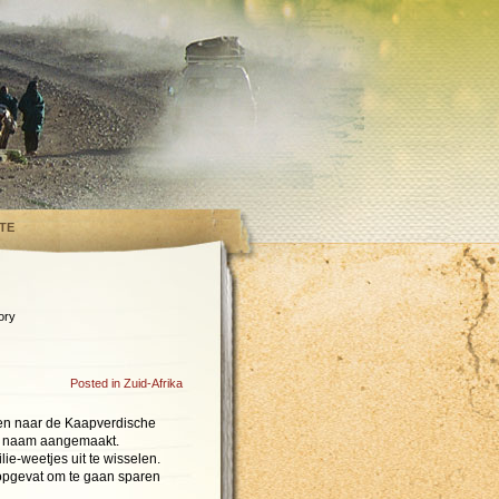
TE
ory
Posted in
Zuid-Afrika
len naar de Kaapverdische
ie naam aangemaakt.
e-weetjes uit te wisselen.
opgevat om te gaan sparen