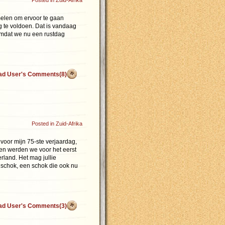
Posted in
Zuid-Afrika
elen om ervoor te gaan
g te voldoen. Dat is vandaag
omdat we nu een rustdag
ad User's Comments(8)
Posted in
Zuid-Afrika
voor mijn 75-ste verjaardag,
en werden we voor het eerst
land. Het mag jullie
 schok, een schok die ook nu
ad User's Comments(3)