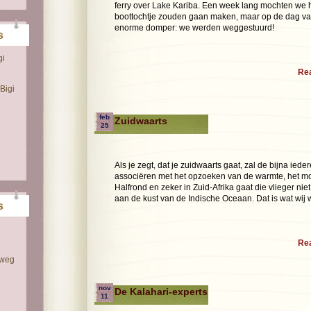
ferry over Lake Kariba. Een week lang mochten we 
boottochtje zouden gaan maken, maar op de dag va
enorme domper: we werden weggestuurd!
s
gi
Re
Bigi
feb
Zuidwaarts
25
Als je zegt, dat je zuidwaarts gaat, zal de bijna ied
associëren met het opzoeken van de warmte, het moo
Halfrond en zeker in Zuid-Afrika gaat die vlieger nie
aan de kust van de Indische Oceaan. Dat is wat wij w
s
Re
 weg
nov
De Kalahari-experts
11