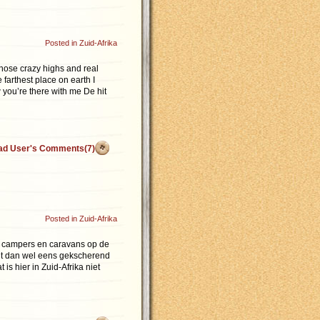
Posted in
Zuid-Afrika
those crazy highs and real
 farthest place on earth I
 you’re there with me De hit
ad User's Comments(7)
Posted in
Zuid-Afrika
el campers en caravans op de
rdt dan wel eens gekscherend
is hier in Zuid-Afrika niet