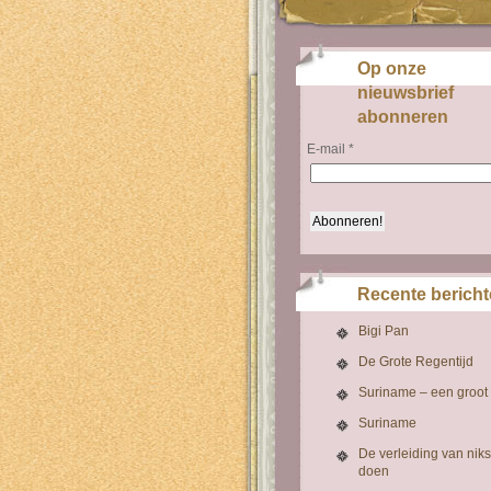
Op onze
nieuwsbrief
abonneren
E-mail
*
Recente berich
Bigi Pan
De Grote Regentijd
Suriname – een groot
Suriname
De verleiding van niks
doen