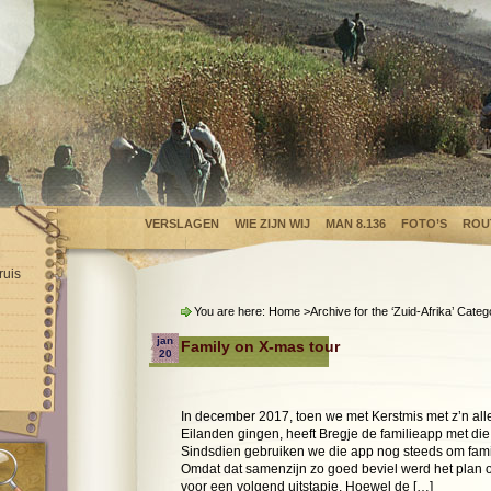
VERSLAGEN
WIE ZIJN WIJ
MAN 8.136
FOTO’S
ROU
ruis
You are here:
Home
>Archive for the ‘
Zuid-Afrika
’ Categ
jan
Family on X-mas tour
20
In december 2017, toen we met Kerstmis met z’n al
Eilanden gingen, heeft Bregje de familieapp met d
Sindsdien gebruiken we die app nog steeds om famili
Omdat dat samenzijn zo goed beviel werd het plan 
voor een volgend uitstapje. Hoewel de […]