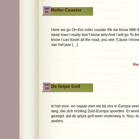
apr
Roller Coaster
01
Here we go On this roller coaster life we know With 
deep lows I really don’t know why And I will go To the
know I can travel all the road, you see ‘Cause I know
van het jaar […]
Re
mrt
De Grijze Golf
14
In het voor- en najaar zien we bij ons in Europa ve
weg, die zich richting Zuid-Europa spoeden. Er wo
gezegd, dat de grijze golf weer onderweg is. Nou, dat 
anders.