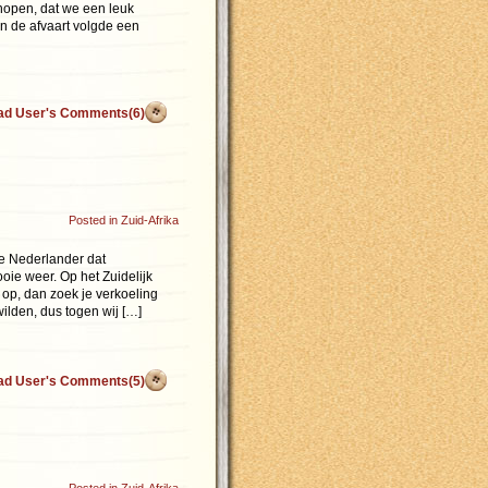
hopen, dat we een leuk
n de afvaart volgde een
ad User's Comments(6)
Posted in
Zuid-Afrika
ere Nederlander dat
ie weer. Op het Zuidelijk
t op, dan zoek je verkoeling
ilden, dus togen wij […]
ad User's Comments(5)