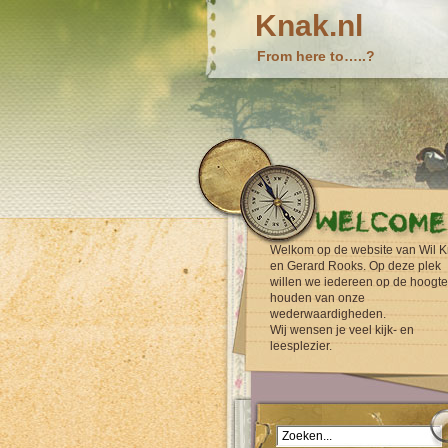
Knak.nl
From here to…..?
Welkom op de website van Wil K
en Gerard Rooks. Op deze plek
willen we iedereen op de hoogte
houden van onze
wederwaardigheden.
Wij wensen je veel kijk- en
leesplezier.