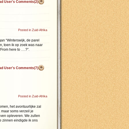
ad User's Comments(2)
Posted in
Zuid-Afrika
gan “Winterswijk, de parel
n, toen ik op zoek was naar
 “From here to ….?”.
ad User's Comments(7)
Posted in
Zuid-Afrika
men, het avontuurlijke zal
, maar soms verzeil je
rijven opleveren. We zullen
ze zinnen eindigde ik ons