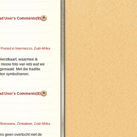
ad User's Comments(9)
Posted in
Intermezzo
,
Zuid-Afrika
n kerstkaart, waarmee ik
n mooie foto van iets wat we
emaakt. Met die traditie
llen symboliseren.
ad User's Comments(8)
n
Botswana
,
Zimbabwe
,
Zuid-Afrika
ons geen overtocht met de