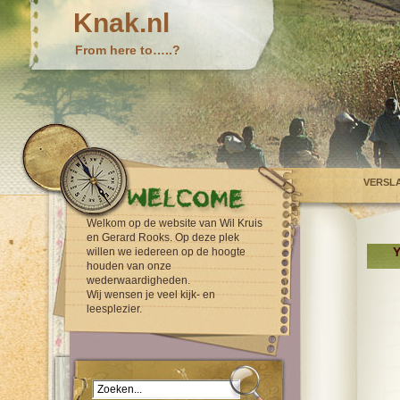
Knak.nl
From here to…..?
VERSL
Welkom op de website van Wil Kruis
en Gerard Rooks. Op deze plek
Y
willen we iedereen op de hoogte
houden van onze
wederwaardigheden.
Wij wensen je veel kijk- en
leesplezier.