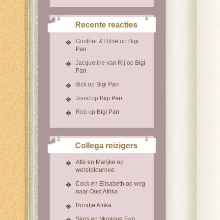
Recente reacties
Günther & Hilde
op
Bigi
Pan
Jacqueline van Rij
op
Bigi
Pan
dick
op
Bigi Pan
Joost
op
Bigi Pan
Rob
op
Bigi Pan
Collega reizigers
Atte en Marijke op
wereldtournee
Cock en Elisabeth op weg
naar Oost Afrika
Rondje Afrika
Sjors en Monique
Een