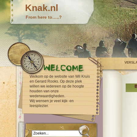
Knak.nl
From here to…..?
VERSL
Welkom op de website van Wil Kruis
en Gerard Rooks. Op deze plek
B
willen we iedereen op de hoogte
houden van onze
wederwaardigheden.
Wij wensen je veel kijk- en
leesplezier.