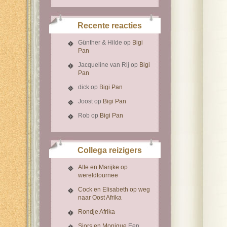
Recente reacties
Günther & Hilde
op
Bigi
Pan
Jacqueline van Rij
op
Bigi
Pan
dick
op
Bigi Pan
Joost
op
Bigi Pan
Rob
op
Bigi Pan
Collega reizigers
Atte en Marijke op
wereldtournee
Cock en Elisabeth op weg
naar Oost Afrika
Rondje Afrika
Sjors en Monique
Een