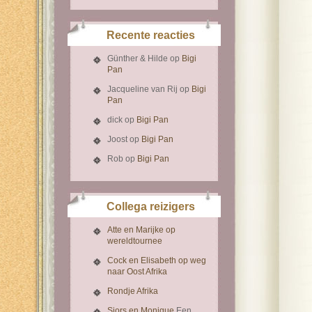
Recente reacties
Günther & Hilde
op
Bigi
Pan
Jacqueline van Rij
op
Bigi
Pan
dick
op
Bigi Pan
Joost
op
Bigi Pan
Rob
op
Bigi Pan
Collega reizigers
Atte en Marijke op
wereldtournee
Cock en Elisabeth op weg
naar Oost Afrika
Rondje Afrika
Sjors en Monique
Een