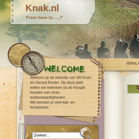
Knak.nl
From here to…..?
VERSL
Welkom op de website van Wil Kruis
en Gerard Rooks. Op deze plek
D
willen we iedereen op de hoogte
houden van onze
wederwaardigheden.
Wij wensen je veel kijk- en
leesplezier.