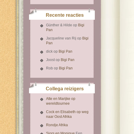
Recente reacties
Günther & Hilde
op
Bigi
Pan
Jacqueline van Rij
op
Bigi
Pan
dick
op
Bigi Pan
Joost
op
Bigi Pan
Rob
op
Bigi Pan
Collega reizigers
Atte en Marijke op
wereldtournee
Cock en Elisabeth op weg
naar Oost Afrika
Rondje Afrika
Sjors en Monique
Een