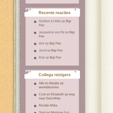
Recente reacties
Günther & Hilde
op
Bigi
Pan
Jacqueline van Rij
op
Bigi
Pan
dick
op
Bigi Pan
Joost
op
Bigi Pan
Rob
op
Bigi Pan
Collega reizigers
Atte en Marijke op
wereldtournee
Cock en Elisabeth op weg
naar Oost Afrika
Rondje Afrika
Sjors en Monique
Een