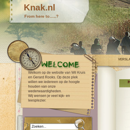
Knak.nl
From here to…..?
VERSL
Welkom op de website van Wil Kruis
en Gerard Rooks. Op deze plek
H
willen we iedereen op de hoogte
houden van onze
wederwaardigheden.
Wij wensen je veel kijk- en
leesplezier.