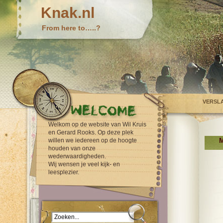
Knak.nl
From here to…..?
VERSL
Welkom op de website van Wil Kruis
en Gerard Rooks. Op deze plek
M
willen we iedereen op de hoogte
houden van onze
wederwaardigheden.
Wij wensen je veel kijk- en
leesplezier.