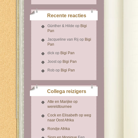
Recente reacties
Günther & Hilde
op
Bigi
Pan
Jacqueline van Rij
op
Bigi
Pan
dick
op
Bigi Pan
Joost
op
Bigi Pan
Rob
op
Bigi Pan
Collega reizigers
Atte en Marijke op
wereldtournee
Cock en Elisabeth op weg
naar Oost Afrika
Rondje Afrika
Sjors en Monique
Een