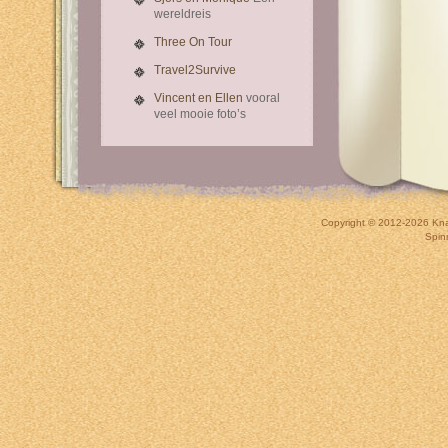
wereldreis
Three On Tour
Travel2Survive
Vincent en Ellen
vooral
veel mooie foto’s
Copyright © 2012-2026
Kna
Spin