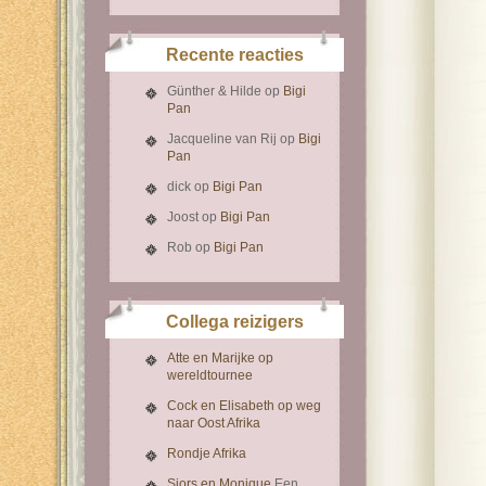
Recente reacties
Günther & Hilde
op
Bigi
Pan
Jacqueline van Rij
op
Bigi
Pan
dick
op
Bigi Pan
Joost
op
Bigi Pan
Rob
op
Bigi Pan
Collega reizigers
Atte en Marijke op
wereldtournee
Cock en Elisabeth op weg
naar Oost Afrika
Rondje Afrika
Sjors en Monique
Een