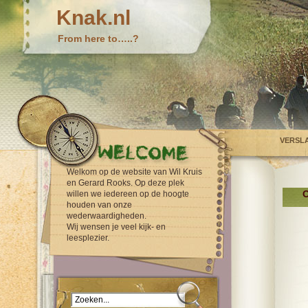
Knak.nl
From here to…..?
VERSL
Welkom op de website van Wil Kruis
en Gerard Rooks. Op deze plek
O
willen we iedereen op de hoogte
houden van onze
wederwaardigheden.
Wij wensen je veel kijk- en
leesplezier.