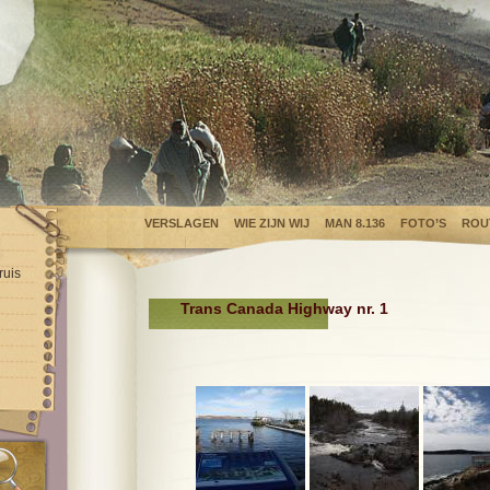
VERSLAGEN
WIE ZIJN WIJ
MAN 8.136
FOTO’S
ROU
ruis
Trans Canada Highway nr. 1