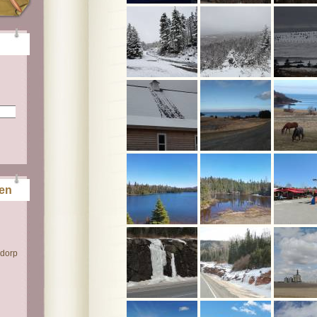
ten
 dorp