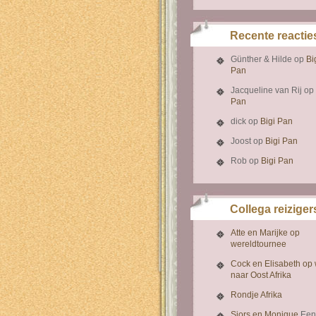
Recente reactie
Günther & Hilde
op
Bi
Pan
Jacqueline van Rij
op
Pan
dick
op
Bigi Pan
Joost
op
Bigi Pan
Rob
op
Bigi Pan
Collega reiziger
Atte en Marijke op
wereldtournee
Cock en Elisabeth op
naar Oost Afrika
Rondje Afrika
Sjors en Monique
Een