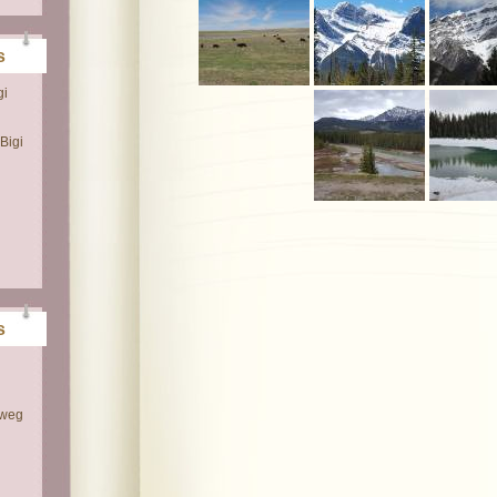
s
gi
Bigi
s
 weg