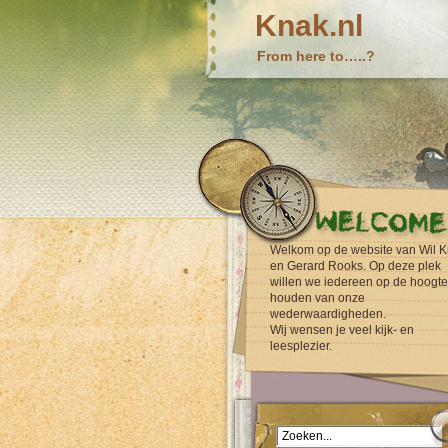
Knak.nl
From here to…..?
Welkom op de website van Wil K
en Gerard Rooks. Op deze plek
willen we iedereen op de hoogte
houden van onze
wederwaardigheden.
Wij wensen je veel kijk- en
leesplezier.