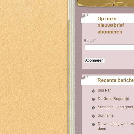
Op onze
nieuwsbrief
abonneren
E-mail
*
Recente berich
Bigi Pan
De Grote Regentijd
Suriname – een groot
Suriname
De verleiding van niks
doen