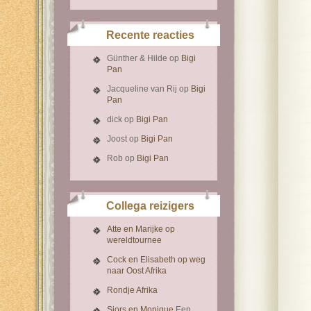
Recente reacties
Günther & Hilde
op
Bigi
Pan
Jacqueline van Rij
op
Bigi
Pan
dick
op
Bigi Pan
Joost
op
Bigi Pan
Rob
op
Bigi Pan
Collega reizigers
Atte en Marijke op
wereldtournee
Cock en Elisabeth op weg
naar Oost Afrika
Rondje Afrika
Sjors en Monique
Een