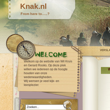
Knak.nl
From here to…..?
VERSL
Welkom op de website van Wil Kruis
en Gerard Rooks. Op deze plek
W
willen we iedereen op de hoogte
houden van onze
wederwaardigheden.
Wij wensen je veel kijk- en
leesplezier.