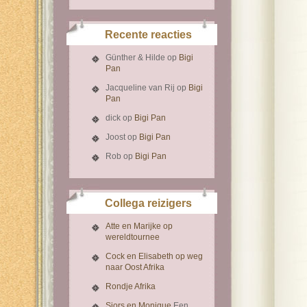
Recente reacties
Günther & Hilde
op
Bigi
Pan
Jacqueline van Rij
op
Bigi
Pan
dick
op
Bigi Pan
Joost
op
Bigi Pan
Rob
op
Bigi Pan
Collega reizigers
Atte en Marijke op
wereldtournee
Cock en Elisabeth op weg
naar Oost Afrika
Rondje Afrika
Sjors en Monique
Een