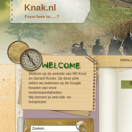
Knak.nl
From here to…..?
VERSL
Welkom op de website van Wil Kruis
en Gerard Rooks. Op deze plek
Z
willen we iedereen op de hoogte
houden van onze
wederwaardigheden.
Wij wensen je veel kijk- en
leesplezier.