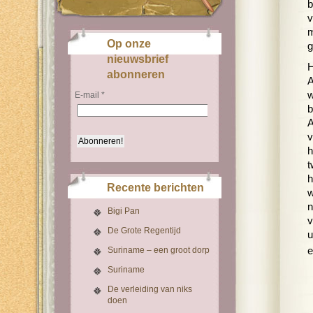
b
v
m
Op onze
g
nieuwsbrief
H
abonneren
A
w
E-mail
*
b
A
v
h
t
h
Recente berichten
w
n
Bigi Pan
v
De Grote Regentijd
u
e
Suriname – een groot dorp
Suriname
De verleiding van niks
doen