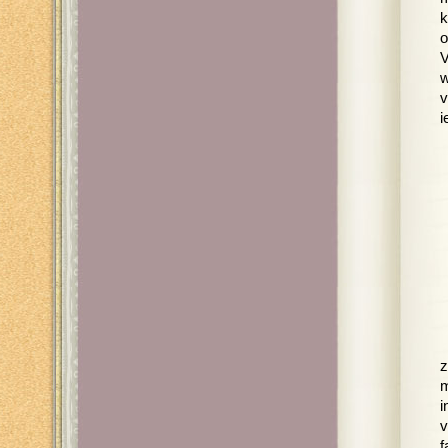
k
o
V
w
v
i
z
m
i
v
f