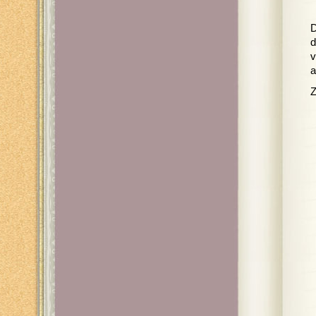
D
d
v
a
Z