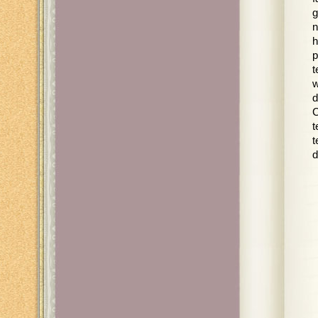
g
n
h
p
t
w
d
C
t
t
d