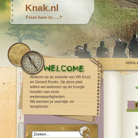
Knak.nl
From here to…..?
VERSL
Welkom op de website van Wil Kruis
en Gerard Rooks. Op deze plek
willen we iedereen op de hoogte
houden van onze
wederwaardigheden.
Wij wensen je veel kijk- en
leesplezier.
I
b