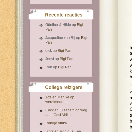
Recente reacties
Günther & Hilde
op
Bigi
Pan
Jacqueline van Rij
op
Bigi
Pan
m
dick
op
Bigi Pan
t
w
Joost
op
Bigi Pan
w
Rob
op
Bigi Pan
k
b
T
Collega reizigers
v
a
Atte en Marijke op
wereldtournee
v
C
Cock en Elisabeth op weg
t
naar Oost Afrika
b
Rondje Afrika
b
Sjors en Monique
Een