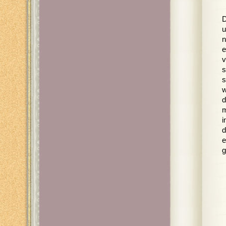
D
u
n
e
v
s
s
w
d
m
i
d
e
g