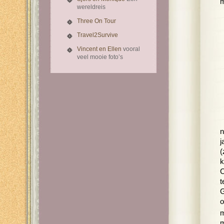
m
wereldreis
Three On Tour
Travel2Survive
Vincent en Ellen
vooral
veel mooie foto’s
n
j
(
k
C
t
G
o
m
m