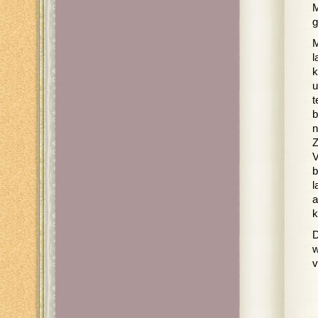
M
g
M
l
k
u
t
b
n
Z
V
b
l
a
k
D
w
v