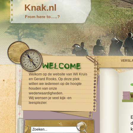
Knak.nl
From here to…..?
VERSL
Welkom op de website van Wil Kruis
en Gerard Rooks. Op deze plek
willen we iedereen op de hoogte
houden van onze
wederwaardigheden.
Wij wensen je veel kijk- en
leesplezier.
E
d
k