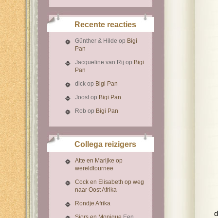
Recente reacties
Günther & Hilde
op
Bigi
Pan
Jacqueline van Rij
op
Bigi
Pan
dick
op
Bigi Pan
Joost
op
Bigi Pan
Rob
op
Bigi Pan
Collega reizigers
Atte en Marijke op
wereldtournee
Cock en Elisabeth op weg
naar Oost Afrika
Rondje Afrika
d
Sjors en Monique
Een