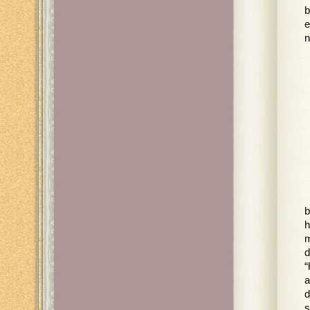
b
e
n
b
h
m
d
“
a
d
s