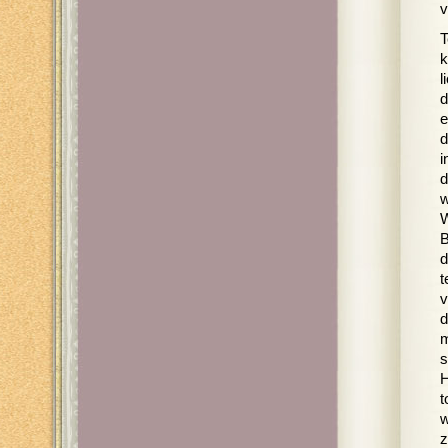
v
T
k
l
d
e
d
i
d
w
W
B
d
t
v
d
m
s
H
t
w
z