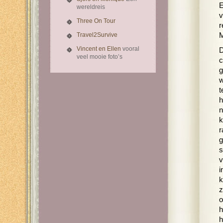
E
wereldreis
v
Three On Tour
r
Travel2Survive
M
Vincent en Ellen
vooral
D
veel mooie foto’s
c
g
w
t
h
n
k
r
g
s
v
i
k
z
o
h
h