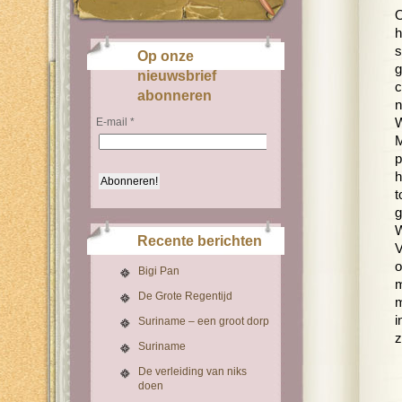
O
h
s
Op onze
g
nieuwsbrief
c
abonneren
n
E-mail
*
W
M
p
h
t
g
W
Recente berichten
V
o
Bigi Pan
m
De Grote Regentijd
m
i
Suriname – een groot dorp
z
Suriname
De verleiding van niks
doen