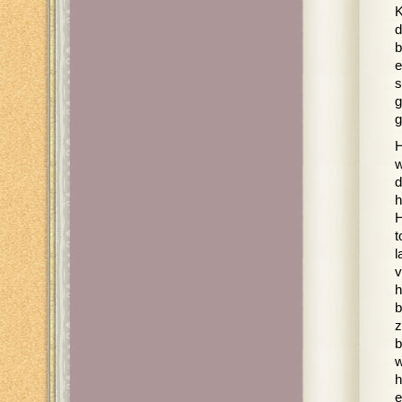
K
d
b
e
s
g
g
H
w
d
h
H
t
l
v
h
b
z
b
w
h
e