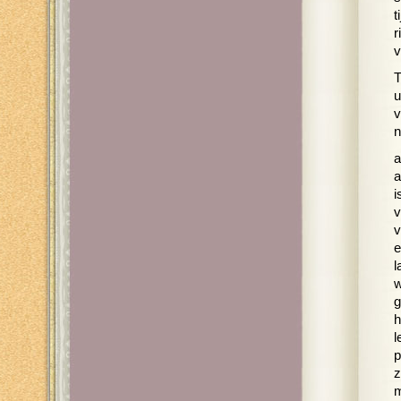
t
r
v
T
u
v
n
a
a
i
v
v
e
l
w
g
h
l
p
z
m