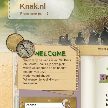
Knak.nl
From here to…..?
VERSL
Welkom op de website van Wil Kruis
en Gerard Rooks. Op deze plek
willen we iedereen op de hoogte
houden van onze
wederwaardigheden.
jan
31
Wij wensen je veel kijk- en
leesplezier.
E
I
h