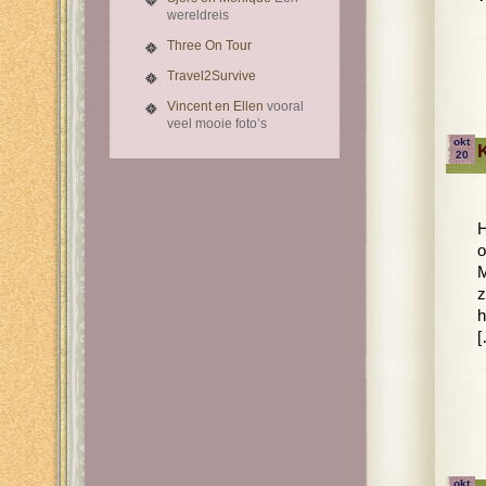
wereldreis
Three On Tour
Travel2Survive
Vincent en Ellen
vooral
veel mooie foto’s
okt
20
H
o
M
z
h
[
okt