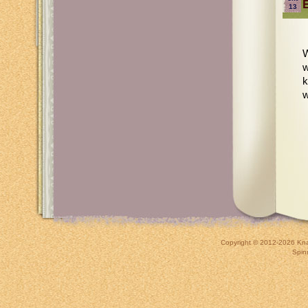
13
W
w
k
w
Copyright © 2012-2026
Kna
Spin