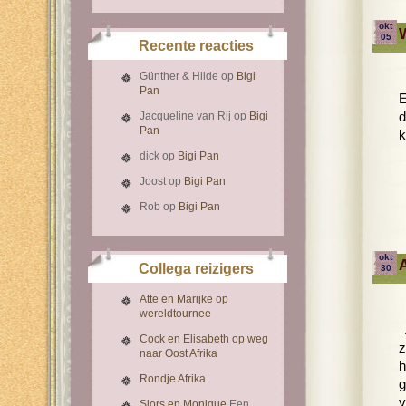
okt
05
Recente reacties
Günther & Hilde
op
Bigi
Pan
E
Jacqueline van Rij
op
Bigi
d
Pan
k
dick
op
Bigi Pan
Joost
op
Bigi Pan
Rob
op
Bigi Pan
okt
Collega reizigers
30
Atte en Marijke op
wereldtournee
A
Cock en Elisabeth op weg
z
naar Oost Afrika
h
Rondje Afrika
g
v
Sjors en Monique
Een