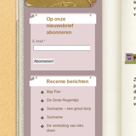
i
v
v
Op onze
nieuwsbrief
abonneren
E-mail
*
dec
18
Z
Recente berichten
j
d
Bigi Pan
z
De Grote Regentijd
w
Suriname – een groot dorp
Suriname
De verleiding van niks
doen