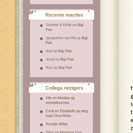
Recente reacties
Günther & Hilde
op
Bigi
Pan
Jacqueline van Rij
op
Bigi
Pan
dick
op
Bigi Pan
Joost
op
Bigi Pan
Rob
op
Bigi Pan
Collega reizigers
Atte en Marijke op
wereldtournee
Cock en Elisabeth op weg
naar Oost Afrika
Rondje Afrika
z
Sjors en Monique
Een