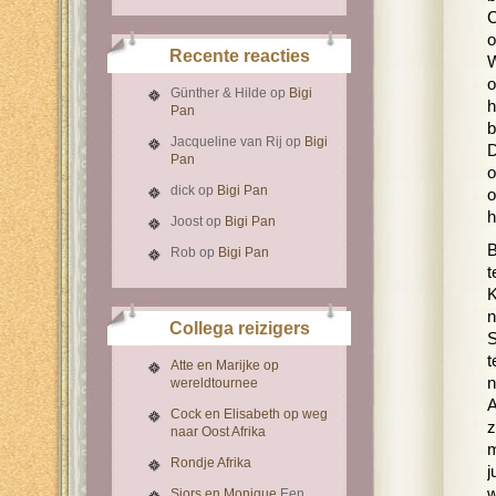
C
o
Recente reacties
W
o
Günther & Hilde
op
Bigi
h
Pan
b
Jacqueline van Rij
op
Bigi
D
Pan
o
dick
op
Bigi Pan
o
h
Joost
op
Bigi Pan
B
Rob
op
Bigi Pan
t
K
n
Collega reizigers
S
t
Atte en Marijke op
n
wereldtournee
A
Cock en Elisabeth op weg
z
naar Oost Afrika
m
Rondje Afrika
j
w
Sjors en Monique
Een