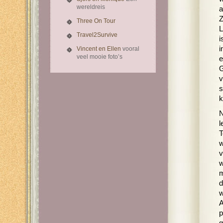
wereldreis
a
Z
Three On Tour
L
Travel2Survive
i
i
Vincent en Ellen
vooral
veel mooie foto’s
e
G
v
s
k
N
l
T
w
v
w
m
d
w
A
p