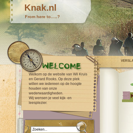
Knak.nl
From here to…..?
VERSL
Welkom op de website van Wil Kruis
en Gerard Rooks. Op deze plek
willen we iedereen op de hoogte
houden van onze
wederwaardigheden.
K
Wij wensen je veel kijk- en
leesplezier.