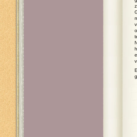
g
z
G
m
v
o
t
N
h
e
v
E
g