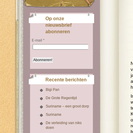
Op onze
nieuwsbrief
abonneren
E-mail
*
N
v
j
Recente berichten
a
h
Bigi Pan
I
De Grote Regentijd
w
Suriname – een groot dorp
t
K
Suriname
o
De verleiding van niks
r
doen
b