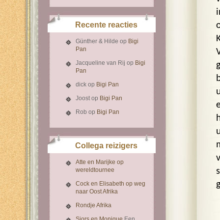
Recente reacties
Günther & Hilde
op
Bigi
Pan
Jacqueline van Rij
op
Bigi
Pan
dick
op
Bigi Pan
Joost
op
Bigi Pan
Rob
op
Bigi Pan
Collega reizigers
Atte en Marijke op
wereldtournee
Cock en Elisabeth op weg
naar Oost Afrika
Rondje Afrika
Sjors en Monique
Een