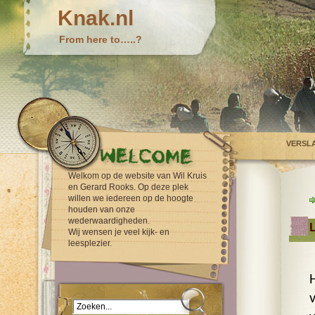
Knak.nl
From here to…..?
VERSL
Welkom op de website van Wil Kruis
en Gerard Rooks. Op deze plek
willen we iedereen op de hoogte
houden van onze
wederwaardigheden.
L
Wij wensen je veel kijk- en
leesplezier.