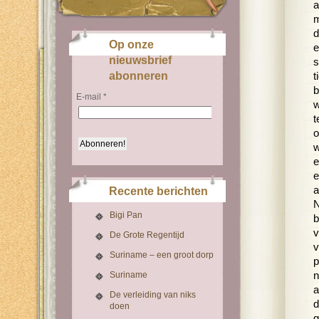
a
m
d
Op onze
e
nieuwsbrief
s
abonneren
t
b
E-mail
*
w
t
o
w
e
e
a
Recente berichten
N
Bigi Pan
b
v
De Grote Regentijd
v
Suriname – een groot dorp
p
Suriname
n
a
De verleiding van niks
d
doen
g