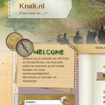
Knak.nl
From here to…..?
VERSL
Welkom op de website van Wil Kruis
en Gerard Rooks. Op deze plek
willen we iedereen op de hoogte
houden van onze
wederwaardigheden.
Wij wensen je veel kijk- en
leesplezier.
T
m
d