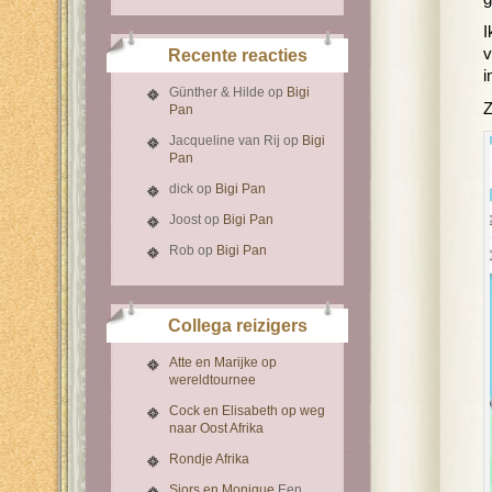
I
v
Recente reacties
i
Günther & Hilde
op
Bigi
Z
Pan
Jacqueline van Rij
op
Bigi
Pan
dick
op
Bigi Pan
Joost
op
Bigi Pan
Rob
op
Bigi Pan
Collega reizigers
Atte en Marijke op
wereldtournee
Cock en Elisabeth op weg
naar Oost Afrika
Rondje Afrika
Sjors en Monique
Een