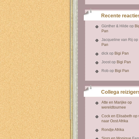
Recente reactie
Günther & Hilde
op
Bi
Pan
Jacqueline van Rij
op
Pan
dick
op
Bigi Pan
Joost
op
Bigi Pan
Rob
op
Bigi Pan
Collega reiziger
Atte en Marijke op
wereldtournee
Cock en Elisabeth op
naar Oost Afrika
Rondje Afrika
Sjors en Monique
Een