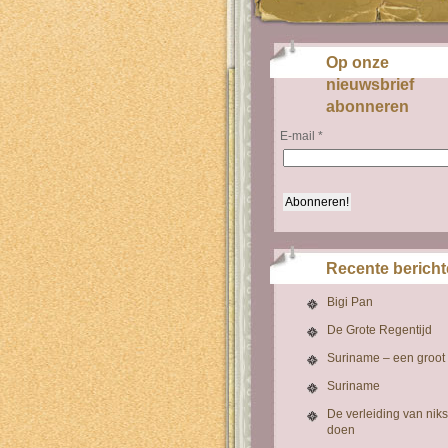
Op onze
nieuwsbrief
abonneren
E-mail
*
Recente berich
Bigi Pan
De Grote Regentijd
Suriname – een groot
Suriname
De verleiding van niks
doen