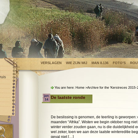
VERSLAGEN
WIE ZIJN WIJ
MAN 8.136
FOTO’S
ROU
ruis
You are here:
Home
>Archive for the ‘
Kerstreces 2015-
jan
De laatste ronde
14
De beslissing is genomen, de teerling is geworpen: 
maanden “Afrika”. Wisten we begin oktober nog nie
winter verder zouden gaan, nu is die duidelijkheid e
wel zeker, toen we aan deze laatste wintereditie be
geval niet […]