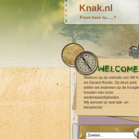
Knak.nl
From here to…..?
Welkom op de website van Wil K
en Gerard Rooks. Op deze plek
willen we iedereen op de hoogte
houden van onze
wederwaardigheden.
Wij wensen je veel kijk- en
leesplezier.