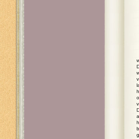
w
D
w
v
l
h
o
v
D
a
h
b
g