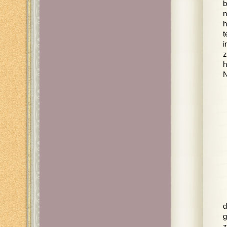
b
n
h
t
i
z
h
N
d
g
z