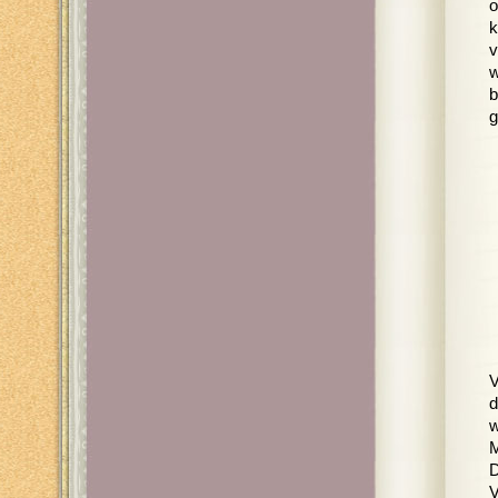
o
k
v
w
b
g
V
d
w
M
D
V