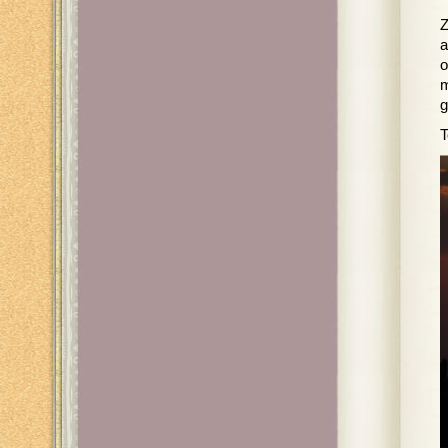
Z
a
o
m
g
T