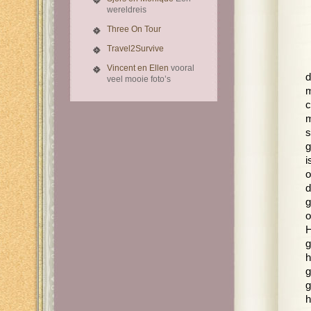
wereldreis
Three On Tour
Travel2Survive
Vincent en Ellen
vooral
d
veel mooie foto’s
m
c
m
s
g
i
o
d
g
o
H
g
h
g
g
h