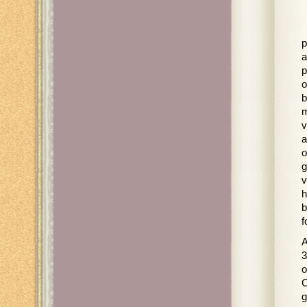
p
a
p
o
b
m
v
a
o
g
v
h
b
f
A
3
o
C
g