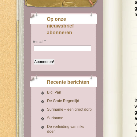
a
g
m
Op onze
nieuwsbrief
abonneren
E-mail
*
Recente berichten
Bigi Pan
t
De Grote Regentijd
w
Suriname – een groot dorp
g
Suriname
a
v
De verleiding van niks
n
doen
i