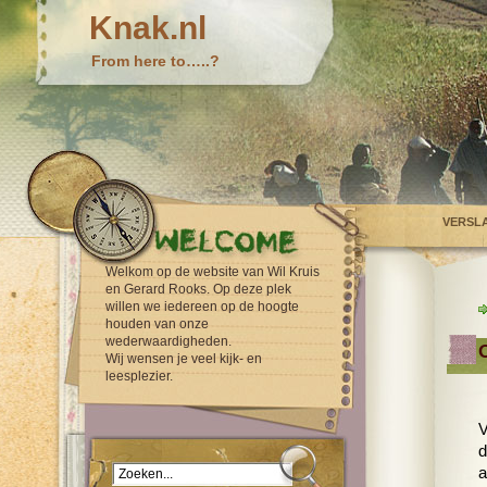
Knak.nl
From here to…..?
VERSL
Welkom op de website van Wil Kruis
en Gerard Rooks. Op deze plek
willen we iedereen op de hoogte
houden van onze
wederwaardigheden.
Wij wensen je veel kijk- en
leesplezier.
V
d
a