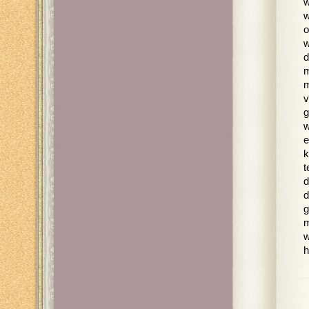
w
w
o
w
d
m
m
v
g
w
e
k
t
d
d
g
m
w
h