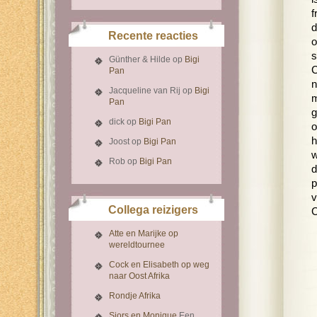
f
d
Recente reacties
o
s
Günther & Hilde
op
Bigi
C
Pan
n
Jacqueline van Rij
op
Bigi
m
Pan
g
dick
op
Bigi Pan
o
h
Joost
op
Bigi Pan
w
Rob
op
Bigi Pan
d
p
v
Collega reizigers
C
Atte en Marijke op
wereldtournee
Cock en Elisabeth op weg
naar Oost Afrika
Rondje Afrika
Sjors en Monique
Een