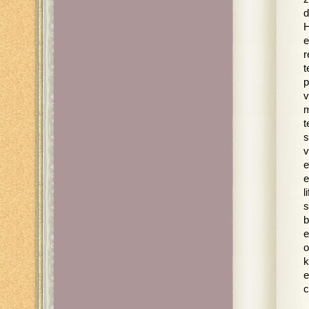
d
H
e
r
t
p
v
m
t
s
v
e
e
l
s
b
e
o
k
e
c