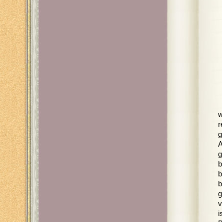
w
r
g
A
g
b
b
b
g
v
i