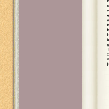
B
e
v
e
a
b
b
i
t
g
T
z
v
j