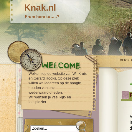
Knak.nl
From here to…..?
VERSL
Welkom op de website van Wil Kruis
en Gerard Rooks. Op deze plek
willen we iedereen op de hoogte
houden van onze
wederwaardigheden.
R
Wij wensen je veel kijk- en
leesplezier.
V
l
d