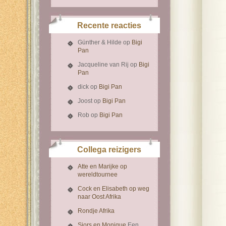
Recente reacties
Günther & Hilde
op
Bigi
Pan
Jacqueline van Rij
op
Bigi
Pan
dick
op
Bigi Pan
Joost
op
Bigi Pan
Rob
op
Bigi Pan
Collega reizigers
Atte en Marijke op
wereldtournee
Cock en Elisabeth op weg
naar Oost Afrika
Rondje Afrika
Sjors en Monique
Een