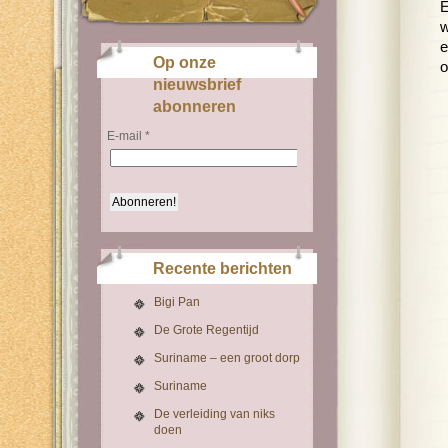
E
w
e
Op onze
o
nieuwsbrief
abonneren
E-mail
*
Recente berichten
Bigi Pan
De Grote Regentijd
Suriname – een groot dorp
Suriname
De verleiding van niks
doen