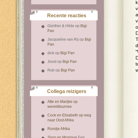
k
v
a
Recente reacties
v
Günther & Hilde
op
Bigi
o
Pan
D
T
Jacqueline van Rij
op
Bigi
Pan
d
“
dick
op
Bigi Pan
D
Joost
op
Bigi Pan
t
w
Rob
op
Bigi Pan
Collega reizigers
Atte en Marijke op
wereldtournee
Cock en Elisabeth op weg
naar Oost Afrika
Rondje Afrika
Sjors en Monique
Een