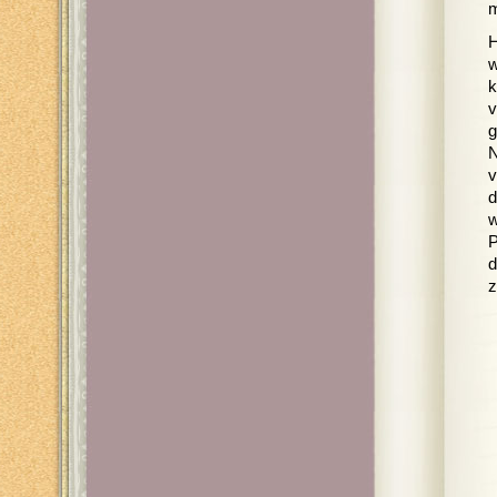
m
H
w
k
v
g
N
v
d
w
P
d
z