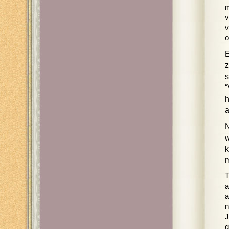
m
v
v
o
E
z
s
“
h
a
N
w
k
m
T
a
a
n
J
g