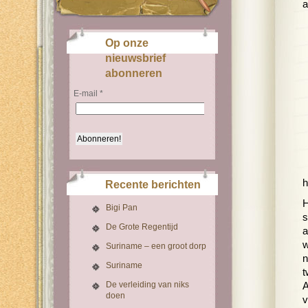
a
Op onze
nieuwsbrief
abonneren
E-mail
*
h
Recente berichten
H
Bigi Pan
s
De Grote Regentijd
a
w
Suriname – een groot dorp
n
Suriname
t
De verleiding van niks
A
doen
v