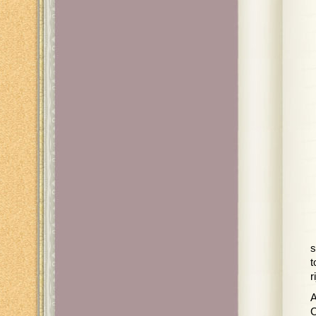
s
t
r
A
C