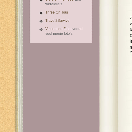
wereldreis
Three On Tour
z
Travel2Survive
v
Vincent en Ellen
vooral
t
veel mooie foto’s
z
l
n
“