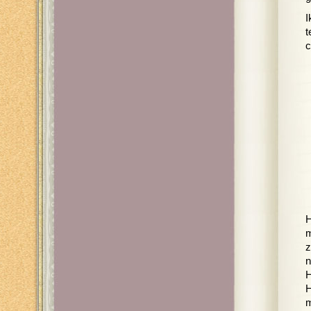
I
t
c
H
m
z
n
H
H
m