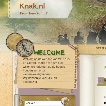
Knak.nl
From here to…..?
VERSL
Welkom op de website van Wil Kruis
en Gerard Rooks. Op deze plek
willen we iedereen op de hoogte
houden van onze
wederwaardigheden.
Wij wensen je veel kijk- en
leesplezier.
“
m