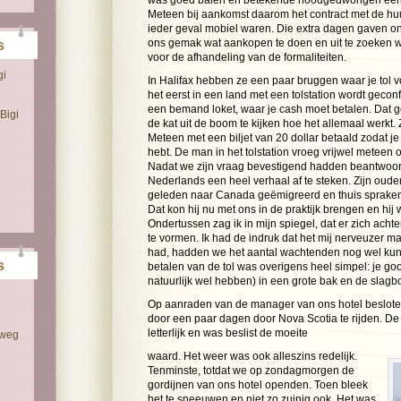
was goed balen en betekende noodgedwongen een lan
Meteen bij aankomst daarom het contract met de huu
ieder geval mobiel waren. Die extra dagen gaven 
ons gemak wat aankopen te doen en uit te zoeken w
s
voor de afhandeling van de formaliteiten.
gi
In Halifax hebben ze een paar bruggen waar je tol vo
het eerst in een land met een tolstation wordt geconfr
een bemand loket, waar je cash moet betalen. Dat g
Bigi
de kat uit de boom te kijken hoe het allemaal werkt
Meteen met een biljet van 20 dollar betaald zodat je
hebt. De man in het tolstation vroeg vrijwel meteen
Nadat we zijn vraag bevestigend hadden beantwoord
Nederlands een heel verhaal af te steken. Zijn oude
geleden naar Canada geëmigreerd en thuis spraken
Dat kon hij nu met ons in de praktijk brengen en hij 
Ondertussen zag ik in mijn spiegel, dat er zich acht
te vormen. Ik had de indruk dat het mij nerveuzer ma
had, hadden we het aantal wachtenden nog wel ku
s
betalen van de tol was overigens heel simpel: je goo
natuurlijk wel hebben) in een grote bak en de slag
Op aanraden van de manager van ons hotel besloten 
door een paar dagen door Nova Scotia te rijden. De 
letterlijk en was beslist de moeite
 weg
waard. Het weer was ook alleszins redelijk.
Tenminste, totdat we op zondagmorgen de
gordijnen van ons hotel openden. Toen bleek
het te sneeuwen en niet zo zuinig ook. Het was