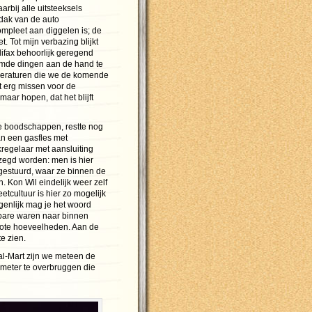
arbij alle uitsteeksels
 dak van de auto
ompleet aan diggelen is; de
 Tot mijn verbazing blijkt
lifax behoorlijk geregend
eemde dingen aan de hand te
mperaturen die we de komende
t erg missen voor de
maar hopen, dat het blijft
e boodschappen, restte nog
an een gasfles met
kregelaar met aansluiting
zegd worden: men is hier
gestuurd, waar ze binnen de
 Kon Wil eindelijk weer zelf
tcultuur is hier zo mogelijk
genlijk mag je het woord
tbare waren naar binnen
grote hoeveelheden. Aan de
e zien.
al-Mart zijn we meteen de
meter te overbruggen die