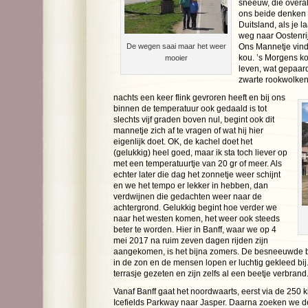
sneeuw, die overal
ons beide denken 
Duitsland, als je l
weg naar Oostenrijk
De wegen saai maar het weer
Ons Mannetje vindt
kou. ’s Morgens ko
mooier
leven, wat gepaar
zwarte rookwolken.
nachts een keer flink gevroren heeft en bij ons
binnen de temperatuur ook gedaald is tot
slechts vijf graden boven nul, begint ook dit
mannetje zich af te vragen of wat hij hier
eigenlijk doet. OK, de kachel doet het
(gelukkig) heel goed, maar ik sta toch liever op
met een temperatuurtje van 20 gr of meer. Als
echter later die dag het zonnetje weer schijnt
en we het tempo er lekker in hebben, dan
verdwijnen die gedachten weer naar de
achtergrond. Gelukkig begint hoe verder we
naar het westen komen, het weer ook steeds
beter te worden. Hier in Banff, waar we op 4
mei 2017 na ruim zeven dagen rijden zijn
aangekomen, is het bijna zomers. De besneeuwde be
in de zon en de mensen lopen er luchtig gekleed bi
terrasje gezeten en zijn zelfs al een beetje verbrand
Vanaf Banff gaat het noordwaarts, eerst via de 250 
Icefields Parkway naar Jasper. Daarna zoeken we 