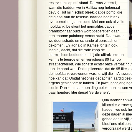
reservetank op nul stond. Dat was vreemd,
want die hadden we in Halifax nog helemaal
gevuld. Tot mijn schrik bleek, dat de pomp, die
de diesel van de reserve- naar de hoofdtank
overpompt, nog aan stond. Met een ook al volle
hoofdtank, betekent het normaliter, dat de
brandstof naar buiten wordt geperst en daar
een enorme puinhoop veroorzaakt. Daar waren
we door schade en schande al eens achter
gekomen. En Ronald in Kameelfontein ook,
toen hij dacht, dat die rode knop de
alarmlichten bediende en hij die uittrok om een
kennis te begroeten en vervolgens 80 liter op
straat achterliet. Wie schetst echter onze verbazing, 
aan de hand was. Dat impliceerde, dat de 95 liter, die
de hoofdtank verdwenen was, terwijl die in Antwerpe
hoe kan dat. Omdat het onze gedachten aardig bez
ergens gestopt om te tanken. En jawel hoor, er ging
liter in. Dan kon maar een ding betekenen: tussen A
paar honderd liter diesel “verdwenen”.
Qua landschap war
kilometer verreweg
hadden we ook het
deze dagen al mee
gehad dan in vijf ja
bleef ons niet bes
veroorzaakt werd 