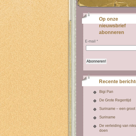
Op onze
nieuwsbrief
abonneren
E-mail
*
Recente berich
Bigi Pan
De Grote Regentijd
Suriname – een groot
Suriname
De verleiding van niks
doen