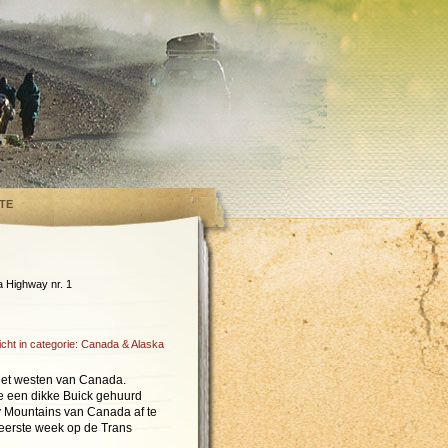
TE
 Highway nr. 1
icht in categorie:
Canada & Alaska
in het westen van Canada.
 een dikke Buick gehuurd
 Mountains van Canada af te
eerste week op de Trans