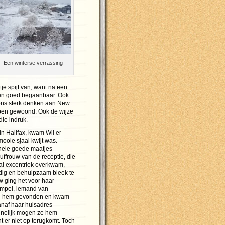
Een winterse verrassing
je spijt van, want na een
gen goed begaanbaar. Ook
 ons sterk denken aan New
ben gewoond. Ook de wijze
ie indruk.
in Halifax, kwam Wil er
mooie sjaal kwijt was.
hele goede maatjes
ffrouw van de receptie, die
al excentriek overkwam,
dig en behulpzaam bleek te
w ging het voor haar
empel, iemand van
d hem gevonden en kwam
anaf haar huisadres
nnelijk mogen ze hem
t er niet op terugkomt. Toch