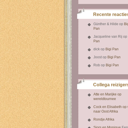
Recente reactie
Günther & Hilde
op
Bi
Pan
Jacqueline van Rij
op
Pan
dick
op
Bigi Pan
Joost
op
Bigi Pan
Rob
op
Bigi Pan
Collega reiziger
Atte en Marijke op
wereldtournee
Cock en Elisabeth op
naar Oost Afrika
Rondje Afrika
Sjors en Monique
Een