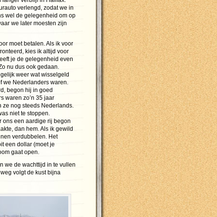
ger verblijf in Halifax.
rauto verlengd, zodat we in
ons wel de gelegenheid om op
aar we later moesten zijn
or moet betalen. Als ik voor
onteerd, kies ik altijd voor
eeft je de gelegenheid even
. Zo nu dus ook gedaan.
 gelijk weer wat wisselgeld
 of we Nederlanders waren.
, begon hij in goed
rs waren zo’n 35 jaar
 ze nog steeds Nederlands.
was niet te stoppen.
er ons een aardige rij begon
akte, dan hem. Als ik gewild
nnen verdubbelen. Het
it een dollar (moet je
boom gaat open.
we de wachttijd in te vullen
weg volgt de kust bijna