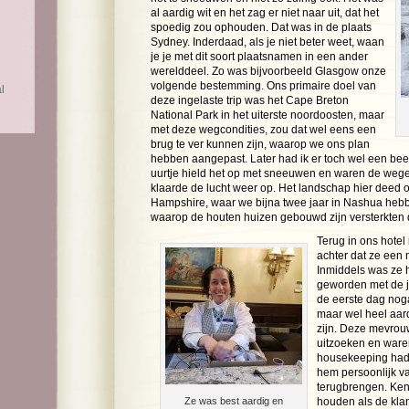
al aardig wit en het zag er niet naar uit, dat het
spoedig zou ophouden. Dat was in de plaats
Sydney. Inderdaad, als je niet beter weet, waan
je je met dit soort plaatsnamen in een ander
werelddeel. Zo was bijvoorbeeld Glasgow onze
volgende bestemming. Ons primaire doel van
l
deze ingelaste trip was het Cape Breton
National Park in het uiterste noordoosten, maar
met deze wegcondities, zou dat wel eens een
brug te ver kunnen zijn, waarop we ons plan
hebben aangepast. Later had ik er toch wel een beet
uurtje hield het op met sneeuwen en waren de we
klaarde de lucht weer op. Het landschap hier deed
Hampshire, waar we bijna twee jaar in Nashua heb
waarop de houten huizen gebouwd zijn versterkten d
Terug in ons hotel 
achter dat ze een 
Inmiddels was ze 
geworden met de ju
de eerste dag nog
maar wel heel aar
zijn. Deze mevrou
uitzoeken en war
housekeeping ha
hem persoonlijk v
terugbrengen. Ke
Ze was best aardig en
houden als de klan