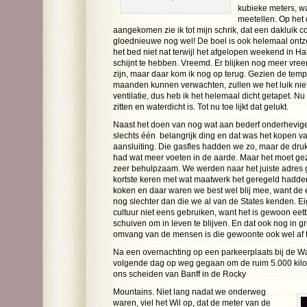
kubieke meters, wa
meetellen. Op het
aangekomen zie ik tot mijn schrik, dat een dakluik c
gloednieuwe nog wel! De boel is ook helemaal ontzet.
het bed niet nat terwijl het afgelopen weekend in Ha
schijnt te hebben. Vreemd. Er blijken nog meer vr
zijn, maar daar kom ik nog op terug. Gezien de te
maanden kunnen verwachten, zullen we het luik nie
ventilatie, dus heb ik het helemaal dicht getapet. Nu 
zitten en waterdicht is. Tot nu toe lijkt dat gelukt.
Naast het doen van nog wat aan bederf onderhevig
slechts één belangrijk ding en dat was het kopen v
aansluiting. Die gasfles hadden we zo, maar de dru
had wat meer voeten in de aarde. Maar het moet ge
zeer behulpzaam. We werden naar het juiste adres 
kortste keren met wat maatwerk het geregeld hadden.
koken en daar waren we best wel blij mee, want de ee
nog slechter dan die we al van de States kenden. Ei
cultuur niet eens gebruiken, want het is gewoon ee
schuiven om in leven te blijven. En dat ook nog in 
omvang van de mensen is die gewoonte ook wel af t
Na een overnachting op een parkeerplaats bij de W
volgende dag op weg gegaan om de ruim 5.000 kilo
ons scheiden van Banff in de Rocky
Mountains. Niet lang nadat we onderweg
waren, viel het Wil op, dat de meter van de