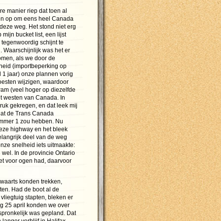
e manier riep dat toen al
en op om eens heel Canada
 deze weg. Het stond niet erg
ijn bucket list, een lijst
 tegenwoordig schijnt te
 Waarschijnlijk was het er
omen, als we door de
eid (importbeperking op
 1 jaar) onze plannen vorig
oesten wijzigen, waardoor
wam (veel hoger op diezelfde
het westen van Canada. In
ruk gekregen, en dat leek mij
 dat de Trans Canada
nummer 1 zou hebben. Nu
eze highway en het bleek
belangrijk deel van de weg
nze snelheid iets uitmaakte:
wel. In de provincie Ontario
et voor ogen had, daarvoor
twaarts konden trekken,
ten. Had de boot al de
vliegtuig stapten, bleken er
g 25 april konden we over
spronkelijk was gepland. Dat