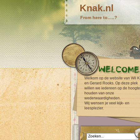
Knak.nl
From here to…..?
Welkom op de website van Wil K
en Gerard Rooks. Op deze plek
willen we iedereen op de hoogte
houden van onze
wederwaardigheden.
Wij wensen je veel kijk- en
leesplezier.