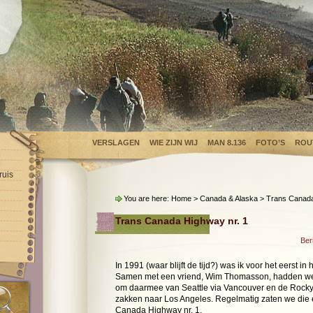
VERSLAGEN
WIE ZIJN WIJ
MAN 8.136
FOTO’S
ROU
ruis
You are here:
Home
>
Canada & Alaska
> Trans Canada
Trans Canada Highway nr. 1
Ber
In 1991 (waar blijft de tijd?) was ik voor het eerst 
Samen met een vriend, Wim Thomasson, hadden we
om daarmee van Seattle via Vancouver en de Rocky
zakken naar Los Angeles. Regelmatig zaten we die 
Canada Highway nr. 1.