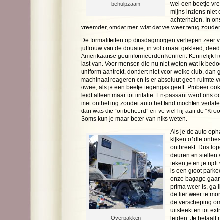
wel een beetje vr
behulpzaam
mijns inziens niet 
achterhalen. In on
vreemder, omdat men wist dat we weer terug zoude
De formaliteiten op dinsdagmorgen verliepen zeer v
juffrouw van de douane, in vol ornaat gekleed, deed
Amerikaanse geüniformeerden kennen. Kennelijk 
last van. Voor mensen die nu niet weten wat ik bedo
uniform aantrekt, dondert niet voor welke club, dan
machinaal reageren en is er absoluut geen ruimte v
owee, als je een beetje tegengas geeft. Probeer ook n
leidt alleen maar tot irritatie. En-passant werd ons
met ontheffing zonder auto het land mochten verlate
dan was die “onbeheerd” en verviel hij aan de “Kroon
Soms kun je maar beter van niks weten.
Als je de auto oph
kijken of die onbes
ontbreekt. Dus lo
deuren en stellen v
teken je en je rijd
is een groot parkee
onze bagage gaan
prima weer is, ga 
de lier weer te mo
de verscheping om
uitsteekt en tot ex
Overpakken
leiden. Je betaalt