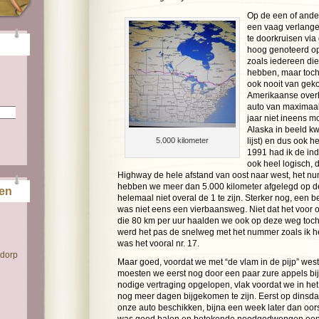
Op de een of ander
een vaag verlang
te doorkruisen via
hoog genoteerd op m
zoals iedereen die
hebben, maar toch.
ook nooit van gek
Amerikaanse overh
auto van maximaal
jaar niet ineens m
Alaska in beeld k
5.000 kilometer
lijst) en dus ook 
1991 had ik de ind
ook heel logisch,
Highway de hele afstand van oost naar west, het 
hebben we meer dan 5.000 kilometer afgelegd op d
ten
helemaal niet overal de 1 te zijn. Sterker nog, een 
was niet eens een vierbaansweg. Niet dat het voor o
die 80 km per uur haalden we ook op deze weg toch 
werd het pas de snelweg met het nummer zoals ik h
was het vooral nr. 17.
 dorp
Maar goed, voordat we met “de vlam in de pijp” wes
moesten we eerst nog door een paar zure appels bij
nodige vertraging opgelopen, vlak voordat we in het 
nog meer dagen bijgekomen te zijn. Eerst op dinsda
onze auto beschikken, bijna een week later dan oor