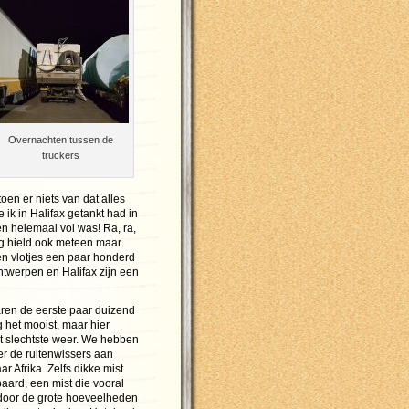
Overnachten tussen de
truckers
toen er niets van dat alles
 ik in Halifax getankt had in
n helemaal vol was! Ra, ra,
ig hield ook meteen maar
en vlotjes een paar honderd
ntwerpen en Halifax zijn een
en de eerste paar duizend
 het mooist, maar hier
 slechtste weer. We hebben
r de ruitenwissers aan
ar Afrika. Zelfs dikke mist
paard, een mist die vooral
door de grote hoeveelheden