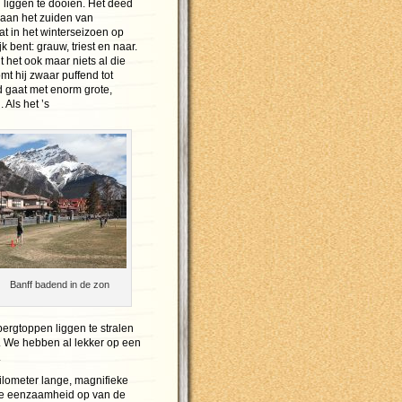
 liggen te dooien. Het deed
aan het zuiden van
aat in het winterseizoen op
 bent: grauw, triest en naar.
 het ook maar niets al die
mt hij zwaar puffend tot
d gaat met enorm grote,
 Als het ’s
Banff badend in de zon
rgtoppen liggen te stralen
j. We hebben al lekker op een
.
kilometer lange, magnifieke
de eenzaamheid op van de