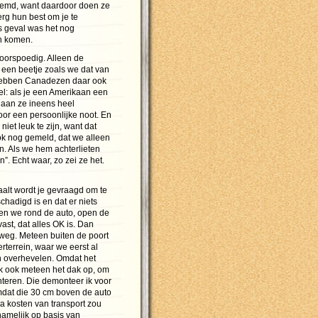
eemd, want daardoor doen ze
erg hun best om je te
s geval was het nog
n komen.
oorspoedig. Alleen de
 een beetje zoals we dat van
hebben Canadezen daar ook
el: als je een Amerikaan een
 gaan ze ineens heel
oor een persoonlijke noot. En
iet leuk te zijn, want dat
 ook nog gemeld, dat we alleen
n. Als we hem achterlieten
”. Echt waar, zo zei ze het.
aalt wordt je gevraagd om te
chadigd is en dat er niets
pen we rond de auto, open de
ast, dat alles OK is. Dan
t weg. Meteen buiten de poort
rterrein, waar we eerst al
 overhevelen. Omdat het
ik ook meteen het dak op, om
nteren. Die demonteer ik voor
dat die 30 cm boven de auto
tra kosten van transport zou
 namelijk op basis van